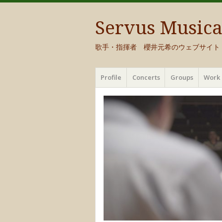
Servus Music
歌手・指揮者 櫻井元希のウェブサイト
メ
コ
Profile
Concerts
Groups
Work 
ニ
ン
ュ
テ
ー
ン
ツ
へ
移
動