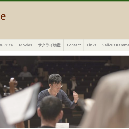
ae
& Price
Movies
サクライ物産
Contact
Links
Salicus Ka