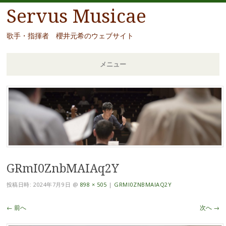
Servus Musicae
歌手・指揮者 櫻井元希のウェブサイト
メニュー
コ
ン
テ
ン
ツ
へ
移
GRmI0ZnbMAIAq2Y
動
投稿日時:
2024年7月9日
@
898 × 505
|
GRMI0ZNBMAIAQ2Y
← 前へ
次へ →