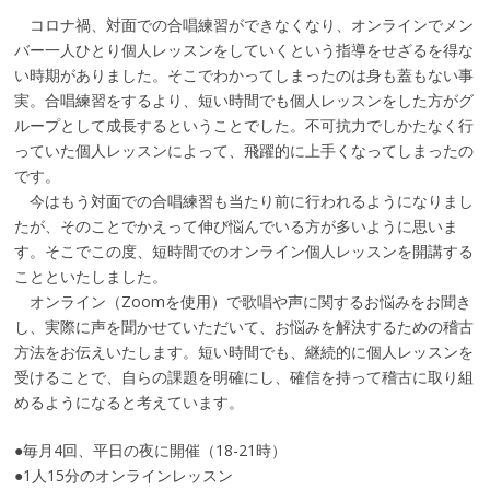
コロナ禍、対面での合唱練習ができなくなり、オンラインでメン
バー一人ひとり個人レッスンをしていくという指導をせざるを得な
い時期がありました。そこでわかってしまったのは身も蓋もない事
実。合唱練習をするより、短い時間でも個人レッスンをした方がグ
ループとして成長するということでした。不可抗力でしかたなく行
っていた個人レッスンによって、飛躍的に上手くなってしまったの
です。
今はもう対面での合唱練習も当たり前に行われるようになりまし
たが、そのことでかえって伸び悩んでいる方が多いように思いま
す。そこでこの度、短時間でのオンライン個人レッスンを開講する
ことといたしました。
オンライン（Zoomを使用）で歌唱や声に関するお悩みをお聞き
し、実際に声を聞かせていただいて、お悩みを解決するための稽古
方法をお伝えいたします。短い時間でも、継続的に個人レッスンを
受けることで、自らの課題を明確にし、確信を持って稽古に取り組
めるようになると考えています。
●毎月4回、平日の夜に開催（18-21時）
●1人15分のオンラインレッスン