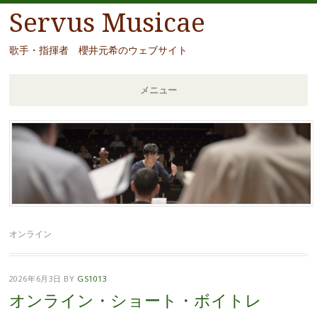
Servus Musicae
歌手・指揮者 櫻井元希のウェブサイト
メニュー
コ
ン
テ
ン
ツ
へ
移
オンライン
動
2026年6月3日
BY
GS1013
オンライン・ショート・ボイトレ