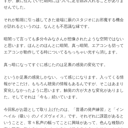
すが、蕨に住んでいた期間にはついに足を踏み入れることがありま
せんでした。
それが船堀に引っ越してきた途端に蕨のスタジオにお邪魔する機会
が訪れるというのは、なんとも不思議な縁です。
暗闇って言っても多分今みなさんが想像されたような空間ではない
と思います。ほんとのほんとに暗闇。真っ暗闇。エアコンも切って
エアコンが動作してる時についてるちっちゃい光すら消します。
真っ暗になってすぐに感じたのは足裏の感覚の変化です。
というか足裏の感覚しかない。って感じになります。入ってくる情
報がそこだけ。もちろん聴覚の情報もあるんですが、そこはあまり
変化しなかったように思います。触覚の方が大きな変化がありまし
た。そしてそれは「今も」続いています。
今回私がお題として取り上げたのは、「普通の発声練習」と「イン
ヘイル（吸い）のノイズヴォイス」です。それぞれに課題があると
いうことと、常々私声の幅ってことに興味があって、色んな種類の