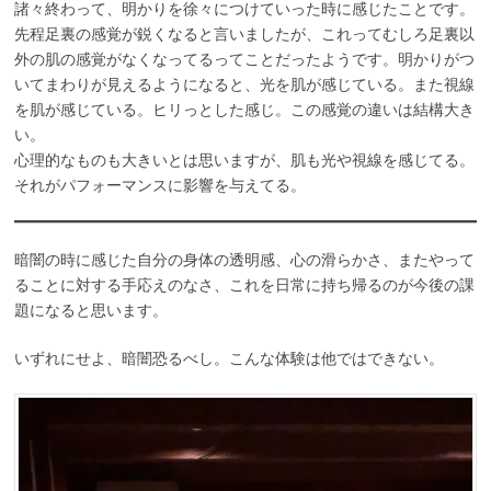
諸々終わって、明かりを徐々につけていった時に感じたことです。
先程足裏の感覚が鋭くなると言いましたが、これってむしろ足裏以
外の肌の感覚がなくなってるってことだったようです。明かりがつ
いてまわりが見えるようになると、光を肌が感じている。また視線
を肌が感じている。ヒリっとした感じ。この感覚の違いは結構大き
い。
心理的なものも大きいとは思いますが、肌も光や視線を感じてる。
それがパフォーマンスに影響を与えてる。
暗闇の時に感じた自分の身体の透明感、心の滑らかさ、またやって
ることに対する手応えのなさ、これを日常に持ち帰るのが今後の課
題になると思います。
いずれにせよ、暗闇恐るべし。こんな体験は他ではできない。