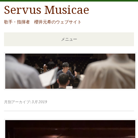
Servus Musicae
歌手・指揮者 櫻井元希のウェブサイト
メニュー
コ
ン
テ
ン
ツ
へ
移
月別アーカイブ:
3月 2019
動