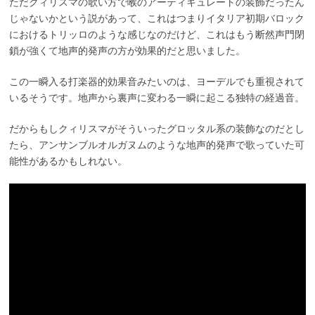
ただクィリスマの歌い方で喉のアーティキュレートの装飾だったん
じゃないかという説があって、これはつまりイタリア初期バロック
におけるトリッロのような感じなのだけど、これはもう断然声門閉
鎖が強くて地声的発声の方が効果的だと思いました。
この一瞬入る打楽器的効果音みたいのは、ヨーデルでも重視されて
いるそうです。地声から裏声に変わる一瞬に起こる独特の経過音。
だからもしクィリスマがそういったグロッタル系の装飾なのだとし
たら、アンサンブルオルガヌムのような地声的発声で歌っていた可
能性があるかもしれない。