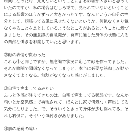
暗闇になった時、見えないということによる影響が大きいと思って
いたのですが、私の場合はむしろ逆で、見られていないということ
による影響のほうがずっと大きかったです。なんというか自分の性
分として、頑張ってる風に見せたくないというか、何気なくさり気
なくやることを是としているようなところがあるということに気づ
きました。その無意識の自意識が、発声に適した身体の状態に入る
の自然な働きを邪魔していたと思います。
②顔の表情が変わった
これも①と同じですが、無意識で状況に応じて顔を作ってました。
それが暗闇で関係なくなってしまうと、本当に必要な筋肉しか動か
さなくてよくなる。無駄がなくなった感じがしました。
③自宅で声出してるみたい
ふっと体感が降りてきたのは、自宅で声出してる状態です。なんか
匂いとか空気感まで再現されて、ほんとに家で何気なく声出してる
気分になりました。で、そういうときって身体が少し揺れてる。そ
れも右側に。そういう気付きがありました。
④肌の感覚の違い