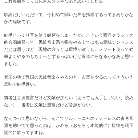
これ毎回やってる拓さんタフやなあと思いました笑
歌詞だけいただいて、今初めて聞いた曲を指導するってまあなかな
かの経験です。
結構じっくり耳を使う練習をしましたが、こういう西洋クラシック
的合唱練習って、民族音楽系合唱をやる上ではある意味ナンセンス
だとは思うけど、現地の方々とは環境が違うし、メソッド使って効
率よくやるのもちょっとずるっぽいけど近道にらなるかなあと思い
ました。
異国の地で異国の民族音楽をやるのと、古楽をやるのってそういう
意味で結構近い。
前者は音源豊富だけど文献が少ない（あっても入手しづらい、読め
ない）、後者は文献は豊富だけど音源がない。
なんつって思いながら、そこでサルデーニャのテノーレスの参考音
源を聴いてて思ったのは、かれら（おそらく本能的に）旋律を純正
調的に歌ってますね。