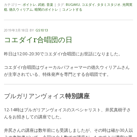
カテゴリー:
ボイトレ
,
武術
,
音楽
|
タグ:
BUGAKU
,
コエダイ
,
タタミスタジオ
,
光岡英
稔
,
徳久ウィリアム
,
暗闇のボイトレ
|
コメントする
2019年3月18日
BY
GS1013
コエダイr合唱団の日
昨日は12:00-20:30でコエダイr合唱団にお世話になりました。
コエダイr合唱団はヴォーカルパフォーマーの徳久ウィリアムさん
が主宰されている、特殊発声を専門とする合唱団です。
ブルガリアンヴォイス
特別講座
12-14時はブルガリアンヴォイスのスペシャリスト、井尻真樹子さ
んをお招きしての講座でした。
井尻さんの講座は数年前にも受講しましたが、その時は確か30人以