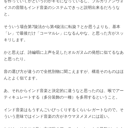
を作っていくかというのがキモになっているし、ブルガリアンヴォ
イスの音階もインド音楽のシステムできっと説明出来るだろうな
と。
そういう場合第7旋法から第4旋法に転旋？とか思うよりも、基本
「レ」で最後だけ「コーマルレ」になるんやな、と思った方がスッ
キリします。
かと思えば、詩編唱に上声を足したオルガヌムの発想に似てるなあ
と思ったり。
音の選び方が違うので全然別物に聞こえますが、構造そのものはほ
んとよく似てます。
あ、それからインド音楽と決定的に違うなと思ったのは、喉でアー
ティキュレートする（多分装飾の一種）を多用するということ。
インド音楽はもうすんごいびっくりするくらいレガートなので。そ
ういう意味ではインド音楽の方がネウマヌメヌメには近い。