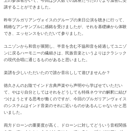
上の参加者がいて、今回は少人数での講座だったのでより濃密に受
講することができました。
昨年ブルガリアンヴォイスのグループの来日公演を聴きに行って、
精緻なアンサンブルに感銘を受けましたが、それを基礎練から体験
でき、エッセンスをいただいて参りました。
ユニゾンから和音が展開し、半音を含む不協和音を経過してユニゾ
ンに戻るハーモニーの繊細さは、民族音楽というよりはクラシック
の現代合唱に通じるものがあると思いました。
楽譜を少しいただいたので誰か音出しして遊びませんか？
徳久さんのお陰でインド古典声楽やら声明やら学ばせていただい
て、やはり自分としてはそれをどうしても特殊ネウマの解釈に結び
つけようとする思考が働くのですが、今回のブルガリアンヴォイス
のシステムはインド音楽のそれに近いものがあるんじゃないかと思
いました。
両方ドローンの重要度が高く、ドローンに対してどういう音程関係