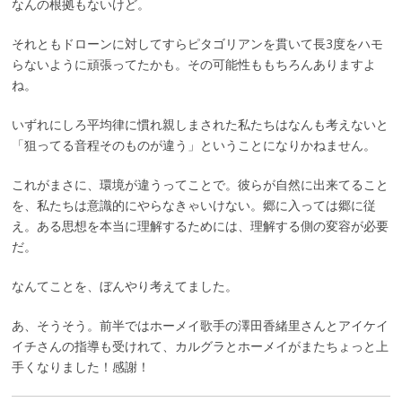
なんの根拠もないけど。
それともドローンに対してすらピタゴリアンを貫いて長3度をハモ
らないように頑張ってたかも。その可能性ももちろんありますよ
ね。
いずれにしろ平均律に慣れ親しまされた私たちはなんも考えないと
「狙ってる音程そのものが違う」ということになりかねません。
これがまさに、環境が違うってことで。彼らが自然に出来てること
を、私たちは意識的にやらなきゃいけない。郷に入っては郷に従
え。ある思想を本当に理解するためには、理解する側の変容が必要
だ。
なんてことを、ぼんやり考えてました。
あ、そうそう。前半ではホーメイ歌手の澤田香緒里さんとアイケイ
イチさんの指導も受けれて、カルグラとホーメイがまたちょっと上
手くなりました！感謝！