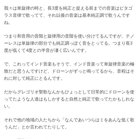
我々は単旋律の時と、長3度を純正と捉える前までの音楽はピタゴ
ラス音律で歌ってて、それ以後の音楽は基本純正調で歌うんです
ね。
つまり和音用の音階と旋律用の音階を使い分けてるんですが、テノ
ーレスは単旋律の部分でも純正調っぽく音をとってる。つまり長3
度が低くて4度との半音が凄く広いんです。
で、これってインド音楽もそうで、インド音楽って単旋律音楽の極
致だと思うんですけど、ドローンがずっと鳴ってるから、音程はそ
れに対して純正にとるんです。
だからグレゴリオ聖歌なんかもひょっとして日常的にドローンを使
ってたような人達はもしかすると自然と純正で歌ってたかもしれな
い。
それで他の地域の人たちから「なんであいつらはミをあんな低く歌
うんだ」とか言われてたりして。