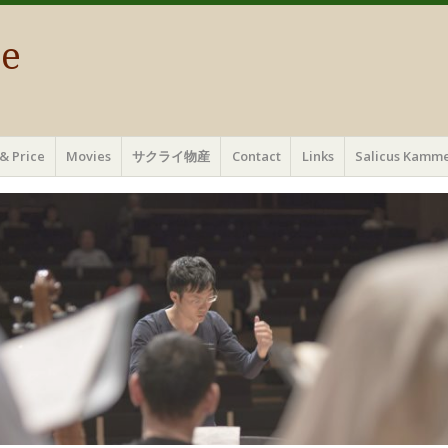
ae
& Price
Movies
サクライ物産
Contact
Links
Salicus Ka