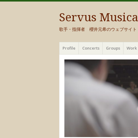
Servus Music
歌手・指揮者 櫻井元希のウェブサイト
メ
コ
Profile
Concerts
Groups
Work 
ニ
ン
ュ
テ
ー
ン
ツ
へ
移
動