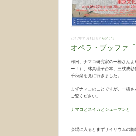
2017年11月1日
BY
GS1013
オペラ・ブッファ「
昨日、ナマコ研究家の一橋さんよ
ー！）、林真理子台本、三枝成彰
千秋楽を見に行きました。
まずナマコのことですが、一橋さ
ご覧ください。
ナマコとスイカとシューマンと
会場に入るとまずサイリウムの腕