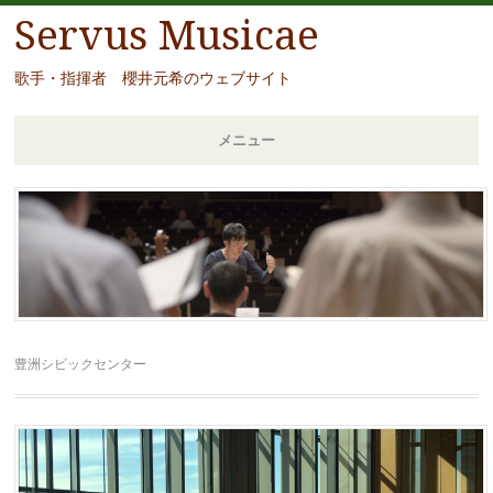
Servus Musicae
歌手・指揮者 櫻井元希のウェブサイト
メニュー
コ
ン
テ
ン
ツ
へ
移
豊洲シビックセンター
動