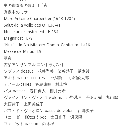
主の御降誕の歌より「夜」
真夜中のミサ
Marc-Antoine Charpentier (1643-1704)
Salut de la veille des O H.36-41
Noël sur les instrments H.534
Magnificat H.78
“Nuit” – In Nativitatem Domini Canticum H.416
Messe de Minuit H.9
演奏
古楽アンサンブル コントラポント
ソプラノ dessus 花井尚美 染谷熱子 鏑木綾
アルト hautes-contres 上杉清仁 小沼俊太郎
テノール tailles 福島康晴 村上惇
バス basses 春日保人 櫻井元希
ヴァイオリン・ヴィオラ violons 小野萬里 丹沢広樹 丸山韶
大西律子 上田美佐子
バス・ド・ヴィオロン basse de violon 西澤央子
リコーダー flûtes á bec 太田光子 辺保陽一
ファゴット basson 鈴木禎