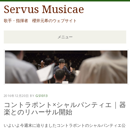
Servus Musicae
歌手・指揮者 櫻井元希のウェブサイト
メニュー
コ
ン
テ
ン
ツ
へ
移
2016年12月20日
BY
GS1013
動
コントラポント×シャルパンティエ | 器
楽とのリハーサル開始
いよいよ今週末に迫りましたコントラポントのシャルパンティエ公