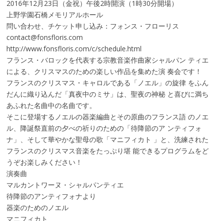
2016年12月23日（金祝）午後2時開演（1時30分開場）
上野学園石橋メモリアルホール
問い合わせ、チケット申し込み：フォンス・フローリス
contact@fonsfloris.com
http://www.fonsfloris.com/c/schedule.html
フランス・バロックを代表する宗教音楽作曲家シャルパン ティエ
による、クリスマスのための楽しい作品を集めた演 奏会です！
フランスのクリスマス・キャロルである「ノエル」の旋律 をふん
だんに織り込んだ「真夜中のミサ」は、聖夜の神秘 と喜びに満ち
あふれた名曲中の名曲です。
そこに登場するノエルの器楽編曲とその原曲のフランス語 のノエ
ル、降誕祭直前の夕べの祈りのための「待降節のア ンティフォ
ナ」、そして華やかな聖母の歌「マニフィカト 」と、洗練された
フランスのクリスマス音楽をたっぷり堪 能できるプログラムをど
うぞお楽しみください！
演奏曲
マルカントワーヌ・シャルパンティエ
待降節のアンティフォナより
器楽のためのノエル
マニフィカト