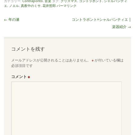
カテゴリー:
Contraponto
,
音楽
タグ:
クリスマス
,
コントラポント
,
シャルパンティ
エ
,
ノエル
,
真夜中のミサ
,
花井哲郎
パーマリンク
投
←
年の瀬
コントラポント×シャルパンティエ |
稿
楽器紹介
→
ナ
ビ
ゲ
コメントを残す
ー
メールアドレスが公開されることはありません。
※
が付いている欄は
シ
必須項目です
ョ
ン
コメント
※