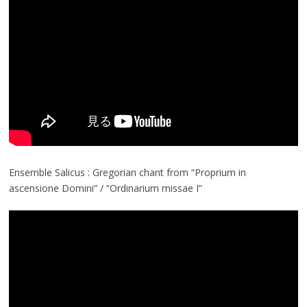
Ensemble Salicus : Gregorian chant from “Proprium in
ascensione Domini” / “Ordinarium missae I”