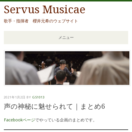
Servus Musicae
歌手・指揮者 櫻井元希のウェブサイト
メニュー
コ
ン
テ
ン
ツ
へ
移
2021年1月2日
BY
GS1013
動
声の神秘に魅せられて｜まとめ6
Facebookページ
でやっている企画のまとめです。