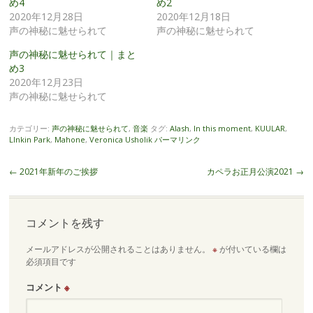
め4
め2
2020年12月28日
2020年12月18日
声の神秘に魅せられて
声の神秘に魅せられて
声の神秘に魅せられて｜まと
め3
2020年12月23日
声の神秘に魅せられて
カテゴリー:
声の神秘に魅せられて
,
音楽
タグ:
Alash
,
In this moment
,
KUULAR
,
LInkin Park
,
Mahone
,
Veronica Usholik
パーマリンク
投
←
2021年新年のご挨拶
カペラお正月公演2021
→
稿
ナ
ビ
コメントを残す
ゲ
メールアドレスが公開されることはありません。
※
が付いている欄は
ー
必須項目です
シ
ョ
コメント
※
ン