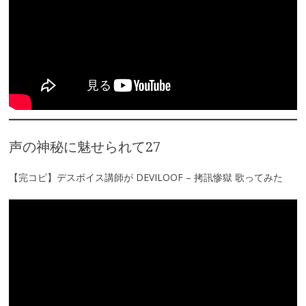
声の神秘に魅せられて27
【完コピ】デスボイス講師が DEVILOOF – 拷訊惨獄 歌ってみた