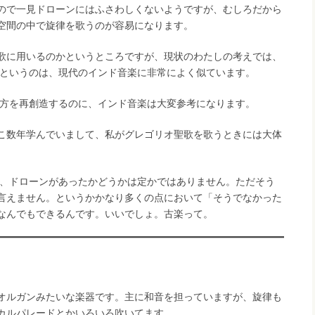
ので一見ドローンにはふさわしくないようですが、むしろだから
空間の中で旋律を歌うのが容易になります。
歌に用いるのかというところですが、現状のわたしの考えでは、
有様というのは、現代のインド音楽に非常によく似ています。
歌い方を再創造するのに、インド音楽は大変参考になります。
こ数年学んでいまして、私がグレゴリオ聖歌を歌うときには大体
。
践に、ドローンがあったかどうかは定かではありません。ただそう
言えません。というかかなり多くの点において「そうでなかった
なんでもできるんです。いいでしょ。古楽って。
オルガンみたいな楽器です。主に和音を担っていますが、旋律も
カルパレードとかいろいろ吹いてます。