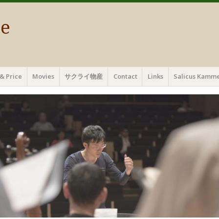
ae
& Price
Movies
サクライ物産
Contact
Links
Salicus Ka