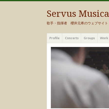
Servus Music
歌手・指揮者 櫻井元希のウェブサイト
メ
コ
Profile
Concerts
Groups
Work 
ニ
ン
ュ
テ
ー
ン
ツ
へ
移
動