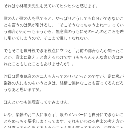
それは小林道夫先生を見ていてヒシヒシと感じます。
歌の人が歌の人を見てると、やっぱりどうしても自分ができないこ
とを言うのは気が引けるし、「そこそうなっちゃうよねー」ってい
う都合がわかっちゃうから、無意識のうちにそのへんのところを差
し引いてしまうので、そこまで厳しくなれない。
でもそこを度外視できる視点に立つと「お前の都合なんか知ったこ
とか。音楽に従え」と言えるわけです（もちろんそんな言い方はさ
れたこともしたこともありませんが）。
昨日は通奏低音のお二人も入ってのリハだったのですが、逆に私が
楽器の人にものをいうときは、結構ご無体なことも言ってるんだろ
うなあと思います笑。
ほんといつも無理言ってすみません。
いや、楽器のお二人に限らず、歌のメンバーにも自分にできないこ
とをめっちゃ要求しまくってます。それもいわゆる声楽の考え方か
らは真っ向から反するようなことも沢山言ってるので、戸惑うこと