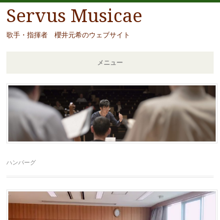
Servus Musicae
歌手・指揮者 櫻井元希のウェブサイト
メニュー
コ
ン
テ
ン
ツ
へ
移
ハンバーグ
動