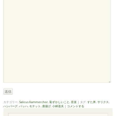
送信
カテゴリー:
Salicus Kammerchor
,
恥ずかしいこと
,
音楽
|
タグ:
すた丼
,
サリクス
,
ハンバーグ
,
バッハ
,
モテット
,
唐揚げ
,
小林道夫
|
コメントする
検