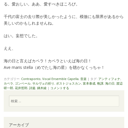
る。愛おしい。ああ、愛すべきほころび。
千代の富士の去り際が美しかったように、模倣にも限界があるから
美しいのかもしれませんね。
はい。妄想でした。
ええ、
海の日と言えばカペラ！カペラといえば海の日！
Ave maris stella（めでたし海の星）を聴かなくっちゃ！
カテゴリー:
Contraponto
,
Vocal Ensemble Capella
,
音楽
|
タグ:
アンティフォナ
,
カペラ
,
ゴンベール
,
サルヴェの祈り
,
ポストジョスカン
,
富本泰成
,
晩課
,
海の日
,
渡辺
研一郎
,
花井哲郎
,
詩篇
,
鏑木綾
|
コメントする
検
索
アーカイブ