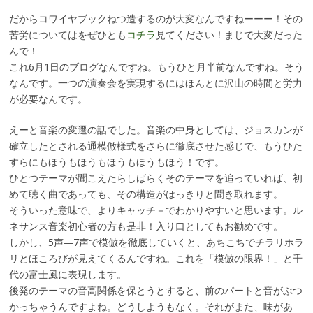
だからコワイヤブックねつ造するのが大変なんですねーーー！その
苦労についてはをぜひとも
コチラ
見てください！まじで大変だった
んで！
これ6月1日のブログなんですね。もうひと月半前なんですね。そう
なんです。一つの演奏会を実現するにはほんとに沢山の時間と労力
が必要なんです。
えーと音楽の変遷の話でした。音楽の中身としては、ジョスカンが
確立したとされる通模倣様式をさらに徹底させた感じで、もうひた
すらにもほうもほうもほうもほうもほう！です。
ひとつテーマが聞こえたらしばらくそのテーマを追っていれば、初
めて聴く曲であっても、その構造がはっきりと聞き取れます。
そういった意味で、よりキャッチ－でわかりやすいと思います。ル
ネサンス音楽初心者の方も是非！入り口としてもお勧めです。
しかし、5声―7声で模倣を徹底していくと、あちこちでチラリホラ
リとほころびが見えてくるんですね。これを「模倣の限界！」と千
代の富士風に表現します。
後発のテーマの音高関係を保とうとすると、前のパートと音がぶつ
かっちゃうんですよね。どうしようもなく。それがまた、味があ