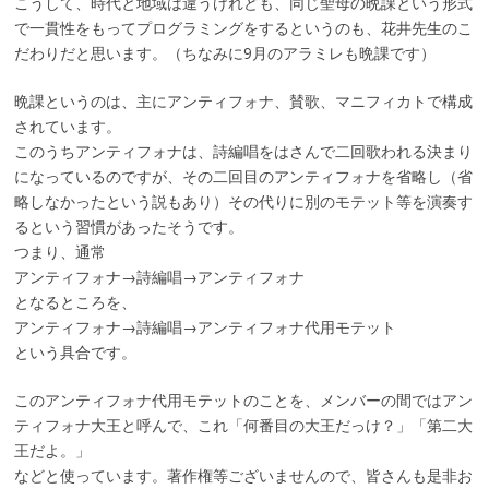
こうして、時代と地域は違うけれども、同じ聖母の晩課という形式
で一貫性をもってプログラミングをするというのも、花井先生のこ
だわりだと思います。（ちなみに9月のアラミレも晩課です）
晩課というのは、主にアンティフォナ、賛歌、マニフィカトで構成
されています。
このうちアンティフォナは、詩編唱をはさんで二回歌われる決まり
になっているのですが、その二回目のアンティフォナを省略し（省
略しなかったという説もあり）その代りに別のモテット等を演奏す
るという習慣があったそうです。
つまり、通常
アンティフォナ→詩編唱→アンティフォナ
となるところを、
アンティフォナ→詩編唱→アンティフォナ代用モテット
という具合です。
このアンティフォナ代用モテットのことを、メンバーの間ではアン
ティフォナ大王と呼んで、これ「何番目の大王だっけ？」「第二大
王だよ。」
などと使っています。著作権等ございませんので、皆さんも是非お