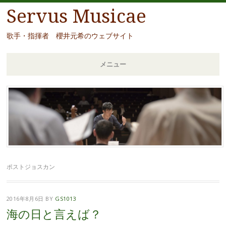
Servus Musicae
歌手・指揮者 櫻井元希のウェブサイト
メニュー
コ
ン
テ
ン
ツ
へ
移
ポストジョスカン
動
2016年8月6日
BY
GS1013
海の日と言えば？