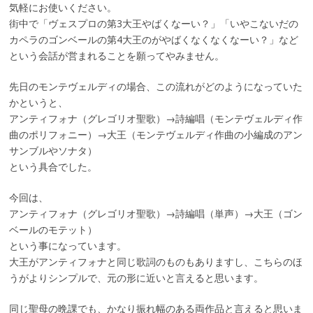
気軽にお使いください。
街中で「ヴェスプロの第3大王やばくなーい？」「いやこないだの
カペラのゴンベールの第4大王のがやばくなくなくなーい？」など
という会話が営まれることを願ってやみません。
先日のモンテヴェルディの場合、この流れがどのようになっていた
かというと、
アンティフォナ（グレゴリオ聖歌）→詩編唱（モンテヴェルディ作
曲のポリフォニー）→大王（モンテヴェルディ作曲の小編成のアン
サンブルやソナタ）
という具合でした。
今回は、
アンティフォナ（グレゴリオ聖歌）→詩編唱（単声）→大王（ゴン
ベールのモテット）
という事になっています。
大王がアンティフォナと同じ歌詞のものもありますし、こちらのほ
うがよりシンプルで、元の形に近いと言えると思います。
同じ聖母の晩課でも、かなり振れ幅のある両作品と言えると思いま