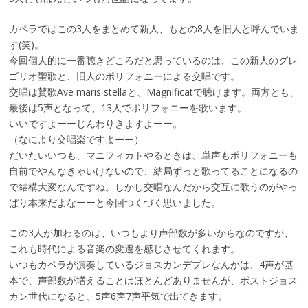
カペラではこの3人をまとめて新人、もとの8人を旧人と呼んでいま
す(笑)。
今回個人的に一番聴きどころだと思っているのは、この新人のグレ
ゴリオ聖歌と、旧人のポリフォニーによる交唱です。
交唱は賛歌Ave maris stellaと、Magnificatで聴けます。両方とも、
最後は5声となって、13人でポリフォニーを歌います。
いいですよーーじんわりきますよーー。
（なにより交唱楽ですよーー）
だいたいいつも、マニフィカトやるときは、単声もポリフォニーも
自前でやんなきゃいけないので、結局ずっと歌ってることになるの
で結構大変なんですね。しかし交唱なんだから交互に歌うのがやっ
ぱり本来だよなーーと今回つくづく思いました。
この3人が加わるのは、いつもより声部数が多いからなのですが、
これも時代による音楽の変遷を感じさせてくれます。
いつもカペラが演奏しているジョスカンデプレなんかは、4声が基
本で、声部数が増えることはほとんどありませんが、ポストジョス
カン世代になると、5声6声7声平気で出てきます。