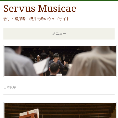
Servus Musicae
歌手・指揮者 櫻井元希のウェブサイト
メニュー
コ
ン
テ
ン
ツ
へ
移
山本真希
動