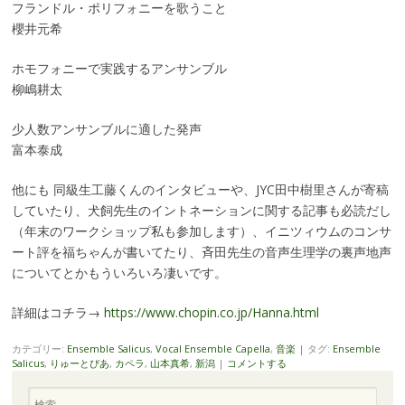
フランドル・ポリフォニーを歌うこと
櫻井元希
ホモフォニーで実践するアンサンブル
柳嶋耕太
少人数アンサンブルに適した発声
富本泰成
他にも 同級生工藤くんのインタビューや、JYC田中樹里さんが寄稿
していたり、犬飼先生のイントネーションに関する記事も必読だし
（年末のワークショップ私も参加します）、イニツィウムのコンサ
ート評を福ちゃんが書いてたり、斉田先生の音声生理学の裏声地声
についてとかもういろいろ凄いです。
詳細はコチラ→
https://www.chopin.co.jp/Hanna.html
カテゴリー:
Ensemble Salicus
,
Vocal Ensemble Capella
,
音楽
|
タグ:
Ensemble
Salicus
,
りゅーとぴあ
,
カペラ
,
山本真希
,
新潟
|
コメントする
検