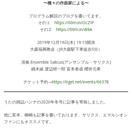
〜種々の作曲家による〜
プログラム解説のブログを書いてます。
その１
https://00m.in/OcZIP
その２
https://00m.in/drliA
2019年12月19日(木) 19:15開演
大森福興教会（JR大森駅下車徒歩5分）
演奏:Ensemble Salicus(アンサンブル・サリクス)
鏑木綾 渡辺研一郎 富本泰成 櫻井元希
チケット予約→
https://tiget.net/events/66378
うたの雑誌ハンナの2020年冬号に記事を寄稿しました。
他に富本、柳嶋も記事を書いております。サリクス、エマルシオン
ファンにもオススメです。