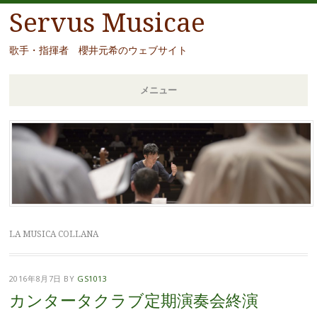
Servus Musicae
歌手・指揮者 櫻井元希のウェブサイト
メニュー
コ
ン
テ
ン
ツ
へ
移
LA MUSICA COLLANA
動
2016年8月7日
BY
GS1013
カンタータクラブ定期演奏会終演