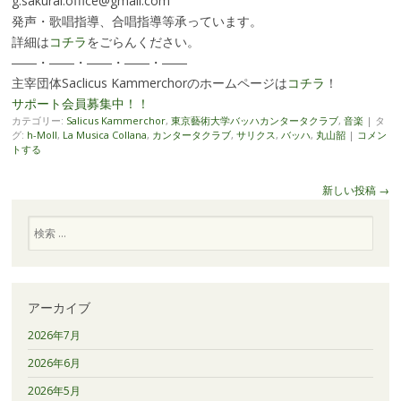
g.sakurai.office@gmail.com
発声・歌唱指導、合唱指導等承っています。
詳細は
コチラ
をごらんください。
――・――・――・――・――
主宰団体Saclicus Kammerchorのホームページは
コチラ
！
サポート会員募集中！
！
カテゴリー:
Salicus Kammerchor
,
東京藝術大学バッハカンタータクラブ
,
音楽
|
タ
グ:
h-Moll
,
La Musica Collana
,
カンタータクラブ
,
サリクス
,
バッハ
,
丸山韶
|
コメン
トする
投
新しい投稿
→
稿
検
ナ
索
ビ
ゲ
ー
アーカイブ
シ
2026年7月
ョ
ン
2026年6月
2026年5月