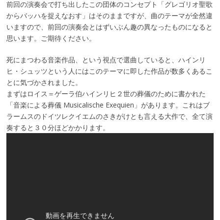
前回の演奏会で打ち出したこの団体のコンセプト「グレゴリオ聖歌
からバッハを捉えなおす」はそのままですが、曲のテーマが全然違
いますので、前回の演奏会とはずいぶん趣の異なったものになると
思います。ご期待ください。
死にまつわる音楽作品、という視点で選曲していると、ハインリ
ヒ・シュッツという人にはこのテーマに即した作品が数多くあるこ
とに気づかされました。
まずはロイス＝ゲーラ伯ハインリヒ２世の葬儀のために書かれた
「音楽による葬儀 Musicalische Exequien」があります。これはブ
ラームスのドイツレクイエムのさきがけとも言える大作で、全て演
奏すると３０分ほどかかります。