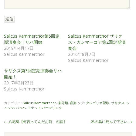
送信
Salicus Kammerchor第5回定
Salicus Kammerchor サリク
期演奏会｜リハ開始
ス・カンマーコア第2回定期演
2019年4月17日
奏会
Salicus Kammerchor
2016年8月7日
Salicus Kammerchor
サリクス第3回定期演奏会リハ
開始！
2017年2月23日
Salicus Kammerchor
カテゴリー:
Salicus Kammerchor
,
未分類
,
音楽
タグ:
グレゴリオ聖歌
,
サリクス
,
シ
ュッツ
,
バッハ
,
モテット
パーマリンク
投
←
八咫烏【何言ってんだお前、の話】
私の為に死んで下さい
→
稿
ナ