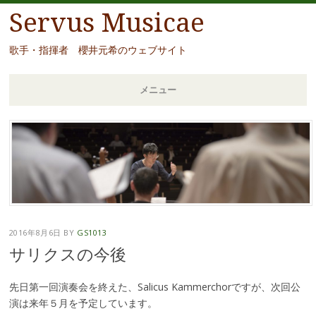
Servus Musicae
歌手・指揮者 櫻井元希のウェブサイト
メニュー
コ
ン
テ
ン
ツ
へ
移
2016年8月6日
BY
GS1013
動
サリクスの今後
先日第一回演奏会を終えた、Salicus Kammerchorですが、次回公
演は来年５月を予定しています。