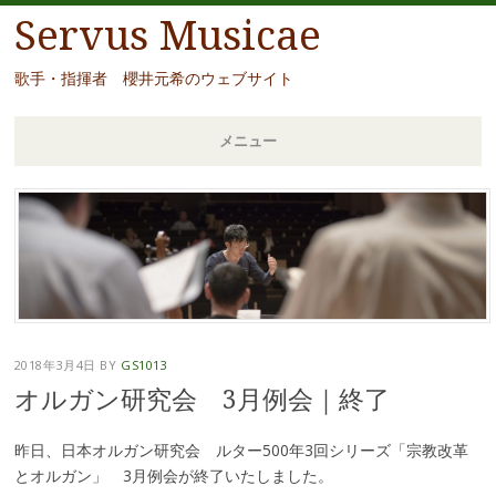
Servus Musicae
歌手・指揮者 櫻井元希のウェブサイト
メニュー
コ
ン
テ
ン
ツ
へ
移
2018年3月4日
BY
GS1013
動
オルガン研究会 3月例会｜終了
昨日、日本オルガン研究会 ルター500年3回シリーズ「宗教改革
とオルガン」 3月例会が終了いたしました。