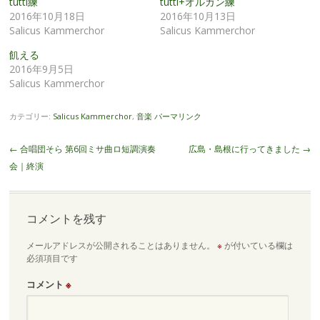
tutti練
tutti+オルガン練
2016年10月18日
2016年10月13日
Salicus Kammerchor
Salicus Kammerchor
飢える
2016年9月5日
Salicus Kammerchor
カテゴリー:
Salicus Kammerchor
,
音楽
パーマリンク
投
←
合唱団そら 第6回ミサ曲ロ短調演奏
広島・島根に行ってきました
→
稿
会｜終演
ナ
ビ
ゲ
コメントを残す
ー
メールアドレスが公開されることはありません。
※
が付いている欄は
シ
必須項目です
ョ
ン
コメント
※