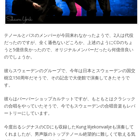
テノールとバスのメンバーが今回来れなかったようで、2人は代役
だったのですが、全く遜色ないどころか、上述のようにCDのちょ
うと5億倍良かったので、オリジナルメンバーだったら何億倍良い
のでしょうか。
彼らスウェーデンのグループで、今年は日本とスウェーデンの国交
樹立150周年だそうで、その記念で大使館で演奏してきたそうで
す。
彼らはバーバーショップカルテットですが、もともとはクラシック
の合唱をやっていたそうで、今でもスウェーデンの合唱音楽もレパ
ートリーにしています。
今度出るシグナスのCDにも収録したKung liljekonvailjeも演奏して
くれましたが、男声版のトップテノール絶望的に難しくて歌える気