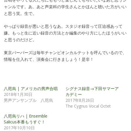
ャンルです。あ、あと声楽科の学生さんとかほんと聴いた方がいい
と思う笑。生で。
やっぱり録音が悪いと思うなあ。スタジオ録音って圧迫感あって
嫌。もっと生に近い録音の方法とか編集のやり方にしたほうがいい
と思うのだけど。
東京バーバーズは毎年チャンピオンカルテットを呼んでいるので、
情報を仕入れて、演奏会に行きましょう！是非！
八咫烏 | アメリカの男声合唱
シグナス録音→下田サマーア
2018年1月30日
カデミー
男声アンサンブル 八咫烏
2017年8月26日
The Cygnus Vocal Octet
八咫烏リハ | Ensemble
Salicus本番もうすぐ！
2017年10月10日