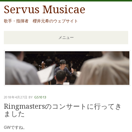
Servus Musicae
歌手・指揮者 櫻井元希のウェブサイト
メニュー
コ
ン
テ
ン
ツ
へ
移
2018年4月27日
BY
GS1013
動
Ringmastersのコンサートに行ってき
ました
GWですね。