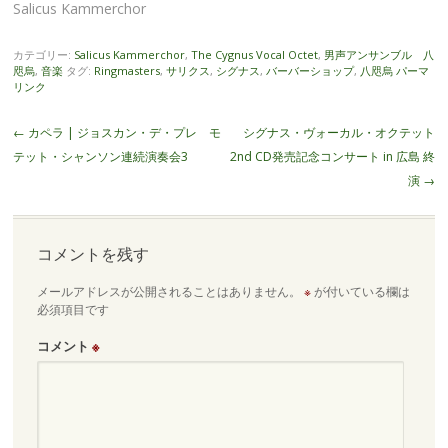
Salicus Kammerchor
カテゴリー:
Salicus Kammerchor
,
The Cygnus Vocal Octet
,
男声アンサンブル 八
咫烏
,
音楽
タグ:
Ringmasters
,
サリクス
,
シグナス
,
バーバーショップ
,
八咫烏
パーマ
リンク
投
←
カペラ | ジョスカン・デ・プレ モ
シグナス・ヴォーカル・オクテット
稿
テット・シャンソン連続演奏会3
2nd CD発売記念コンサート in 広島 終
ナ
演
→
ビ
ゲ
ー
コメントを残す
シ
メールアドレスが公開されることはありません。
※
が付いている欄は
ョ
必須項目です
ン
コメント
※