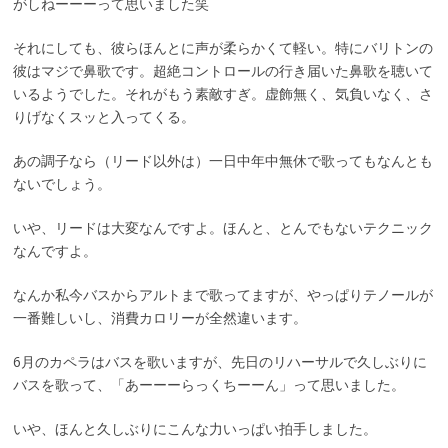
がしねーーーって思いました笑
それにしても、彼らほんとに声が柔らかくて軽い。特にバリトンの
彼はマジで鼻歌です。超絶コントロールの行き届いた鼻歌を聴いて
いるようでした。それがもう素敵すぎ。虚飾無く、気負いなく、さ
りげなくスッと入ってくる。
あの調子なら（リード以外は）一日中年中無休で歌ってもなんとも
ないでしょう。
いや、リードは大変なんですよ。ほんと、とんでもないテクニック
なんですよ。
なんか私今バスからアルトまで歌ってますが、やっぱりテノールが
一番難しいし、消費カロリーが全然違います。
6月のカペラはバスを歌いますが、先日のリハーサルで久しぶりに
バスを歌って、「あーーーらっくちーーん」って思いました。
いや、ほんと久しぶりにこんな力いっぱい拍手しました。