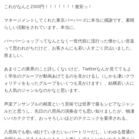
これがなんと2500円！！！！！！！激安っ！
マネージメントしてくれた東京バーバーズに本当に感謝です。素晴
らしい活動をされています。本当に。
バーバーショップってなんとなく一世代前に流行った懐かしい音楽
って思われがちだけど、お客さんにも若い人すごく沢山いました。
羨ましい。
あまりこの業界のこと詳しくないけど、Twitterなんか見ててもよ
く学生のグループが動画あげてるのを見かけるし（しかも凄いクウ
ォリティをもったグループをいくつも見かけます）、結構若い人に
も人気のジャンルなのかなと思います。
声楽アンサンブルの精度という意味では世界で最もシビアなジャン
ルだと思うし、先日の八咫烏の演奏会でも思い知りましたが、物凄
いバカテクです。おっそろしいほどのテクニックを要求される。
八咫烏でも歌い続けていきたいレパートリーだし、いわゆる普通の
合唱をやってる人たちにももっと楽しんでもらいたいなあと思うジ