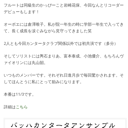
フルートは同級生のかっぴーこと岩崎花保、今回なんとリコーダー
デビューもします！
オーボエには倉澤唯子。私が院一年生の時に学部一年生で入ってき
て、長く成長を涙ぐみながら見守ってきました笑
2人とも今回カンタータクラブ関係以外では初共演です（多分）
そしてソリストには輿石まりあ、富本泰成、小池優介、もちろんヴ
ァイオリンには丸山韶。
いつものメンバーです。それぞれ日進月歩で毎回驚かされます。そ
してほんとうに私にとって励みになります。
本番は11/3です。
詳細は
こちら