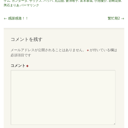
ゲム
,
カンタータ
,
サリクス
,
バッハ
,
丸山韶
,
倉澤唯子
,
富本泰成
,
小池優介
,
岩崎花保
,
輿石まりあ
パーマリンク
投
←
感謝感激！！
繁忙期2
→
稿
ナ
ビ
コメントを残す
ゲ
メールアドレスが公開されることはありません。
※
が付いている欄は
ー
必須項目です
シ
ョ
コメント
※
ン