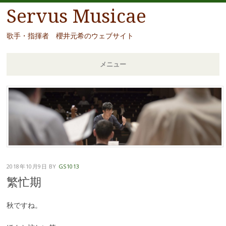
Servus Musicae
歌手・指揮者 櫻井元希のウェブサイト
メニュー
コ
ン
テ
ン
ツ
へ
移
2018年10月9日
BY
GS1013
動
繁忙期
秋ですね。