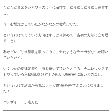
ただただ音楽をシャワーのように浴びて、繰り返し繰り返し練習す
る。
うーむ想定はしていたがなかなかの徹底ぶりだ。
というわけでそういう方向はすっぱり諦めて、当初の方法に立ち返
ることに。
私がグレゴリオ聖歌を歌ってみて、似たようなラーガがないか聴い
ていただく。
いくつかの旋律定型や、曲を聴いて頂いたところ、今エレウシスで
もやっている入祭唱Judica me DeusがBhairaviに近いとのこと。
というわけで次回から私はラーガBhairaviを学ぶことになりまし
た！
バンザイ！一歩進んだ！