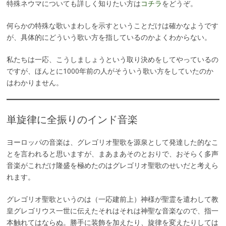
特殊ネウマについても詳しく知りたい方は
コチラ
をどうぞ。
何らかの特殊な歌いまわしを示すということだけは確かなようです
が、具体的にどういう歌い方を指しているのかよくわからない。
私たちは一応、こうしましょうという取り決めをしてやっているの
ですが、ほんとに1000年前の人がそういう歌い方をしていたのか
はわかりません。
単旋律に全振りのインド音楽
ヨーロッパの音楽は、グレゴリオ聖歌を源泉として発達した的なこ
とを言われると思いますが、まあまあそのとおりで、おそらく多声
音楽がこれだけ隆盛を極めたのはグレゴリオ聖歌のせいだと考えら
れます。
グレゴリオ聖歌というのは（一応建前上）神様が聖霊を遣わして教
皇グレゴリウス一世に伝えたそれはそれは神聖な音楽なので、指一
本触れてはならぬ。勝手に装飾を加えたり、旋律を変えたりしては