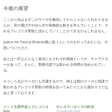
今後の展望
ここから先はまずこのラーガを勉強してからじゃないとわかりませ
んが、音の運び方やゆらぎや装飾的な動きを学んでいくことで、そ
れをグレゴリオ聖歌に活かしていくことができるかもしれません。
Judica me DeusをBhairavi風に歌うというのもやってみたいな。今
思いついたけど。
あとは一応なんとなく旋法にもそれぞれ情緒というか、キャラクタ
ーがあって、さらに、聖務日課では歌われる時間が決められてい
る。
そういう点がラーガにも共通するので、例えば朝のラーガと朝課で
歌われるグレゴリオ聖歌の特徴を比べてみたりとかも面白そうだな
あと思っております。
インド古典声楽とグレゴリオ
サレガマパダミサIII終演
聖歌
2025年4月25日