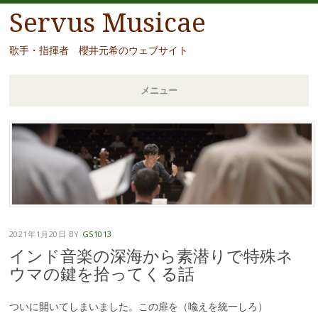
Servus Musicae
歌手・指揮者 櫻井元希のウェブサイト
メニュー
コ
ン
テ
ン
ツ
へ
移
2021年1月20日
BY
GS1013
動
インド音楽の深海から素潜りで特殊ネ
ウマの鍵を拾ってくる話
ついに開いてしまいました。この扉を（喩えを統一しろ）