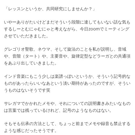
「レッスンというか、共同研究にしませんか？」
いやーありがたいけどまだそういう段階に達してもいない話な気も
するしーとむにゃむにゃと考えながら、今日zoomでミーティング
させていただきました。
グレゴリオ聖歌、ネウマ、そして旋法のことを私が説明し、音域
や、音階（タート）や、主要音や、旋律定型などラーガとの共通項
をあぶり出していきました。
インド音楽にもこう少しは楽譜っぽいというか、そういう記号的な
ものがあったらいいなあという淡い期待があったのですが、そうい
うものはないそうです笑
サレガマでかかれたメモや、それについての説明書きみたいなもの
は言葉では残っているけれど、記号のようなものはない。
そもそも伝承の方法として、ちょっと前までメモや録音も禁止する
ような感じだったそうです。