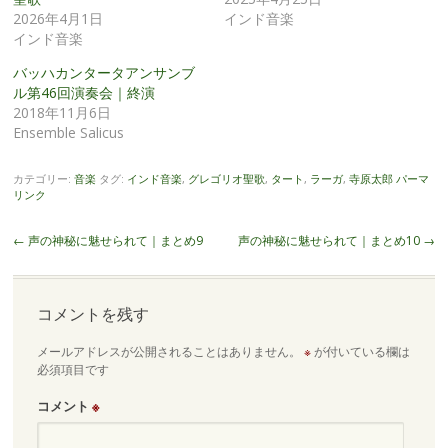
2026年4月1日
インド音楽
インド音楽
バッハカンタータアンサンブ
ル第46回演奏会｜終演
2018年11月6日
Ensemble Salicus
カテゴリー:
音楽
タグ:
インド音楽
,
グレゴリオ聖歌
,
タート
,
ラーガ
,
寺原太郎
パーマ
リンク
投
←
声の神秘に魅せられて｜まとめ9
声の神秘に魅せられて｜まとめ10
→
稿
ナ
ビ
コメントを残す
ゲ
メールアドレスが公開されることはありません。
※
が付いている欄は
ー
必須項目です
シ
ョ
コメント
※
ン