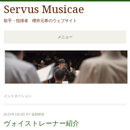
Servus Musicae
歌手・指揮者 櫻井元希のウェブサイト
メニュー
コ
ン
テ
ン
ツ
へ
移
イントネーション
動
2023年3月3日
BY
GS1013
ヴォイストレーナー紹介