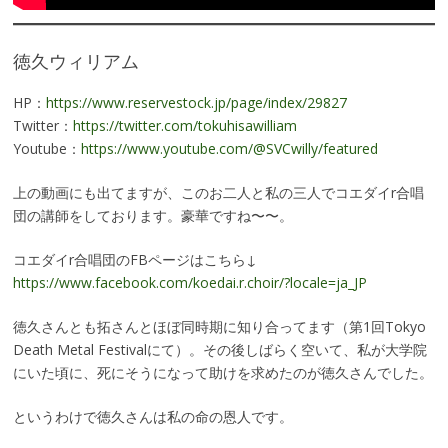
徳久ウィリアム
HP：
https://www.reservestock.jp/page/index/29827
Twitter：
https://twitter.com/tokuhisawilliam
Youtube：
https://www.youtube.com/@SVCwilly/featured
上の動画にも出てますが、このお二人と私の三人でコエダイr合唱
団の講師をしております。豪華ですね〜〜。
コエダイr合唱団のFBページはこちら↓
https://www.facebook.com/koedai.r.choir/?locale=ja_JP
徳久さんとも拓さんとほぼ同時期に知り合ってます（第1回Tokyo
Death Metal Festivalにて）。その後しばらく空いて、私が大学院
にいた頃に、死にそうになって助けを求めたのが徳久さんでした。
というわけで徳久さんは私の命の恩人です。