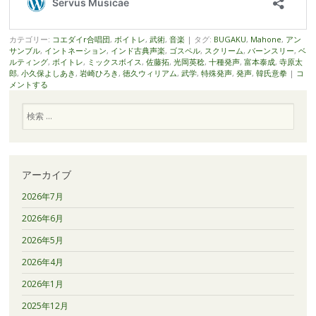
カテゴリー:
コエダイr合唱団
,
ボイトレ
,
武術
,
音楽
|
タグ:
BUGAKU
,
Mahone
,
アン
サンブル
,
イントネーション
,
インド古典声楽
,
ゴスペル
,
スクリーム
,
バーンスリー
,
ベ
ルティング
,
ボイトレ
,
ミックスボイス
,
佐藤拓
,
光岡英稔
,
十種発声
,
富本泰成
,
寺原太
郎
,
小久保よしあき
,
岩崎ひろき
,
徳久ウィリアム
,
武学
,
特殊発声
,
発声
,
韓氏意拳
|
コ
メントする
検
索
アーカイブ
2026年7月
2026年6月
2026年5月
2026年4月
2026年1月
2025年12月