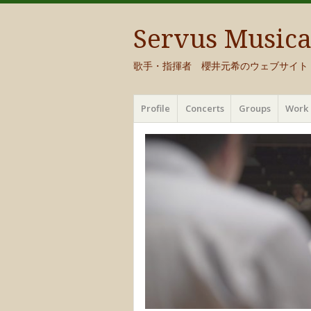
Servus Music
歌手・指揮者 櫻井元希のウェブサイト
メ
コ
Profile
Concerts
Groups
Work 
ニ
ン
ュ
テ
ー
ン
ツ
へ
移
動