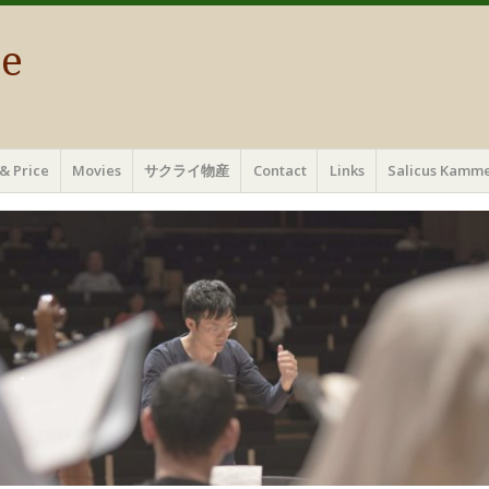
ae
& Price
Movies
サクライ物産
Contact
Links
Salicus Ka