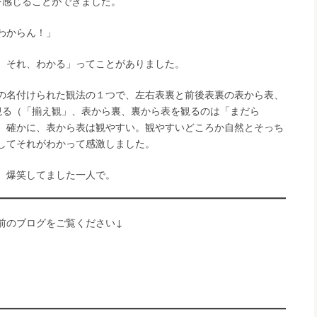
を感じることができました。
わからん！」
、それ、わかる」ってことがありました。
の名付けられた観法の１つで、左右表裏と前後表裏の表から表、
観る（「揃え観」、表から裏、裏から表を観るのは「まだら
、確かに、表から表は観やすい。観やすいどころか自然とそっち
してそれがわかって感激しました。
、爆笑してました一人で。
前のブログをご覧ください↓