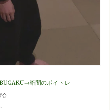
BUGAKU→暗闇のボイトレ
習会
た。