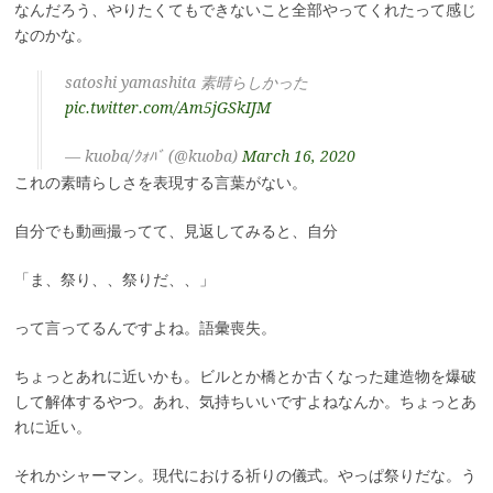
なんだろう、やりたくてもできないこと全部やってくれたって感じ
なのかな。
satoshi yamashita 素晴らしかった
pic.twitter.com/Am5jGSkIJM
— kuoba/ｸｫﾊﾞ (@kuoba)
March 16, 2020
これの素晴らしさを表現する言葉がない。
自分でも動画撮ってて、見返してみると、自分
「ま、祭り、、祭りだ、、」
って言ってるんですよね。語彙喪失。
ちょっとあれに近いかも。ビルとか橋とか古くなった建造物を爆破
して解体するやつ。あれ、気持ちいいですよねなんか。ちょっとあ
れに近い。
それかシャーマン。現代における祈りの儀式。やっぱ祭りだな。う