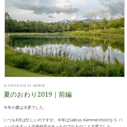
2019年8月30日
BY
GS1013
夏のおわり2019｜前編
今年の夏は大変でした。
いつも8月は忙しいのですが、今年はSalicus KammerchorのJ. S. バ
ッハのモテット全曲録音があったのでなおのこと大変でした。