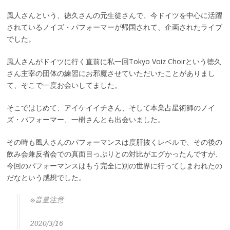
風人さんという、徳久さんの元生徒さんで、今ドイツを中心に活躍
されているノイズ・パフォーマーが帰国されて、企画されたライブ
でした。
風人さんがドイツに行く直前に私一回Tokyo Voiz Choirという徳久
さん主宰の団体の練習にお邪魔させていただいたことがありまし
て、そこで一度お会いしてました。
そこではじめて、アイケイイチさん、そして本業占星術師のノイ
ズ・パフォーマー、一樹さんとも出会いました。
その時も風人さんのパフォーマンスは度肝抜くレベルで、その後の
飲み会兼反省会での真面目っぷりとの対比がエグかったんですが、
今回のパフォーマンスはもう完全に別の世界に行ってしまわれたの
だなという感想でした。
※音量注意
2020/3/16