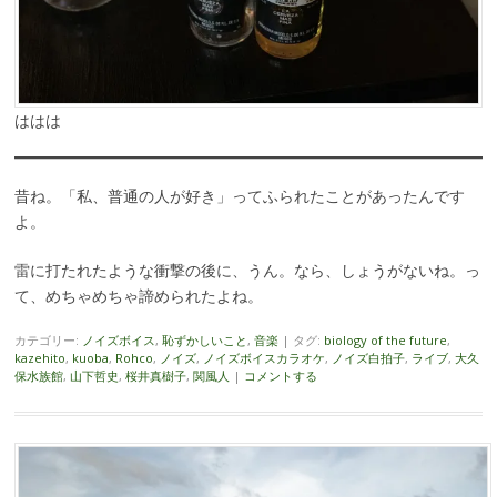
ははは
昔ね。「私、普通の人が好き」ってふられたことがあったんです
よ。
雷に打たれたような衝撃の後に、うん。なら、しょうがないね。っ
て、めちゃめちゃ諦められたよね。
カテゴリー:
ノイズボイス
,
恥ずかしいこと
,
音楽
|
タグ:
biology of the future
,
kazehito
,
kuoba
,
Rohco
,
ノイズ
,
ノイズボイスカラオケ
,
ノイズ白拍子
,
ライブ
,
大久
保水族館
,
山下哲史
,
桜井真樹子
,
関風人
|
コメントする