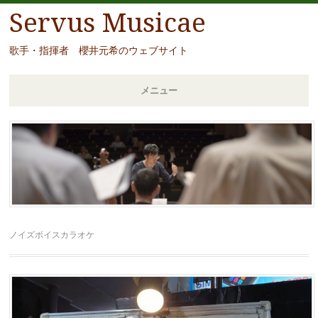
Servus Musicae
歌手・指揮者 櫻井元希のウェブサイト
メニュー
コ
ン
テ
ン
ツ
へ
移
ノイズボイスカラオケ
動