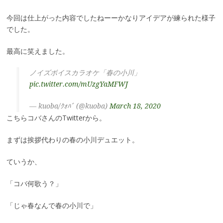
今回は仕上がった内容でしたねーーかなりアイデアが練られた様子
でした。
最高に笑えました。
ノイズボイスカラオケ「春の小川」
pic.twitter.com/mUzgYaMFWJ
— kuoba/ｸｫﾊﾞ (@kuoba)
March 18, 2020
こちらコバさんのTwitterから。
まずは挨拶代わりの春の小川デュエット。
ていうか、
「コバ何歌う？」
「じゃ春なんで春の小川で」