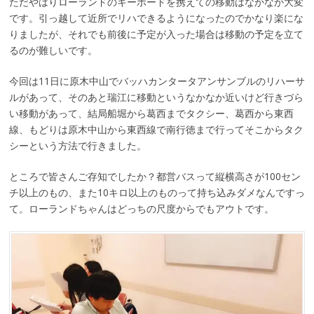
ただやはりローランドのキーボードを携えての移動はなかなか大変
です。引っ越して近所でリハできるようになったのでかなり楽にな
りましたが、それでも前後に予定が入った場合は移動の予定を立て
るのが難しいです。
今回は11日に原木中山でバッハカンタータアンサンブルのリハーサ
ルがあって、そのあと瑞江に移動というなかなか近いけど行きづら
い移動があって、結局船堀から葛西までタクシー、葛西から東西
線、もどりは原木中山から東西線で南行徳まで行ってそこからタク
シーという方法で行きました。
ところで皆さんご存知でしたか？都営バスって縦横高さが100セン
チ以上のもの、また10キロ以上のものって持ち込みダメなんですっ
て。ローランドちゃんはどっちの尺度からでもアウトです。