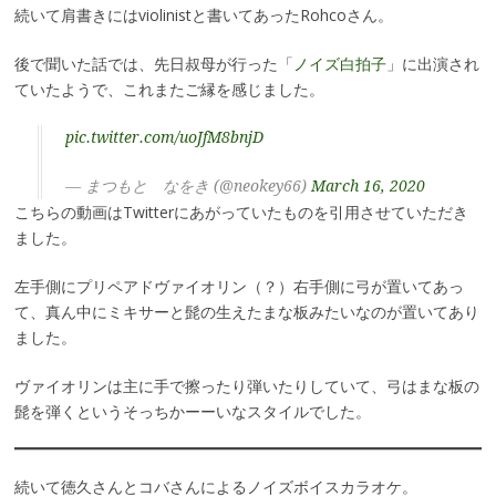
続いて肩書きにはviolinistと書いてあったRohcoさん。
後で聞いた話では、先日叔母が行った「
ノイズ白拍子
」に出演され
ていたようで、これまたご縁を感じました。
pic.twitter.com/uoJfM8bnjD
— まつもと なをき (@neokey66)
March 16, 2020
こちらの動画はTwitterにあがっていたものを引用させていただき
ました。
左手側にプリペアドヴァイオリン（？）右手側に弓が置いてあっ
て、真ん中にミキサーと髭の生えたまな板みたいなのが置いてあり
ました。
ヴァイオリンは主に手で擦ったり弾いたりしていて、弓はまな板の
髭を弾くというそっちかーーいなスタイルでした。
続いて徳久さんとコバさんによるノイズボイスカラオケ。