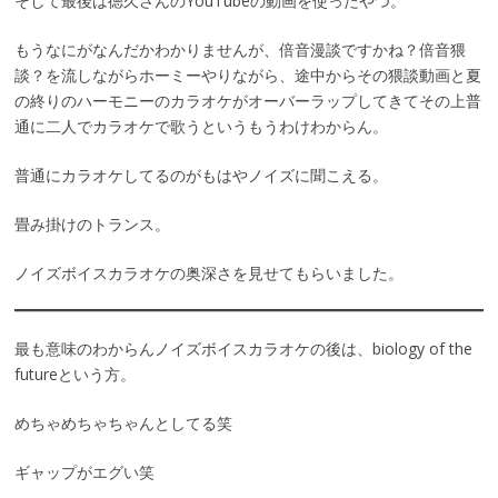
そして最後は徳久さんのYouTubeの動画を使ったやつ。
もうなにがなんだかわかりませんが、倍音漫談ですかね？倍音猥
談？を流しながらホーミーやりながら、途中からその猥談動画と夏
の終りのハーモニーのカラオケがオーバーラップしてきてその上普
通に二人でカラオケで歌うというもうわけわからん。
普通にカラオケしてるのがもはやノイズに聞こえる。
畳み掛けのトランス。
ノイズボイスカラオケの奥深さを見せてもらいました。
最も意味のわからんノイズボイスカラオケの後は、biology of the
futureという方。
めちゃめちゃちゃんとしてる笑
ギャップがエグい笑