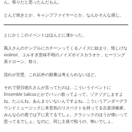
ん。祭りだと思ったんだもん。
とんど焼きとか、キャンプファイヤーとか、なんかそんな感じ。
とにかくこのイベントはほんとに凄かった。
風人さんのテンプルにカチーンってくるノイズに始まり、怪しげな
violinist、ユルすぎ意味不明のノイズボイスカラオケ、ヒーリング
系ドローン、祭り。
流れが完璧。これ以外の順番は考えられないほど。
それで翌日徳久さんが言ってたのは、こういうイベントに
Ensemble Salicusとかでバッハ歌ってよって。ゾクゾクしますよ
ね。たぶんね。あんまりいないんですよね。こういうアンダーグラ
ウンドミュージックに本意気のリスペクトを持ってる古楽演奏家。
みんな心の底では下に見てるでしょ。クラシックのほうが偉いって
思ってるでしょ。なのに、同じ土俵で戦うの、怖いでしょ。