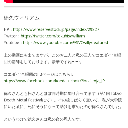
徳久ウィリアム
HP：
https://www.reservestock.jp/page/index/29827
Twitter：
https://twitter.com/tokuhisawilliam
Youtube：
https://www.youtube.com/@SVCwilly/featured
上の動画にも出てますが、このお二人と私の三人でコエダイr合唱
団の講師をしております。豪華ですね〜〜。
コエダイr合唱団のFBページはこちら↓
https://www.facebook.com/koedai.r.choir/?locale=ja_JP
徳久さんとも拓さんとほぼ同時期に知り合ってます（第1回Tokyo
Death Metal Festivalにて）。その後しばらく空いて、私が大学院
にいた頃に、死にそうになって助けを求めたのが徳久さんでした。
というわけで徳久さんは私の命の恩人です。