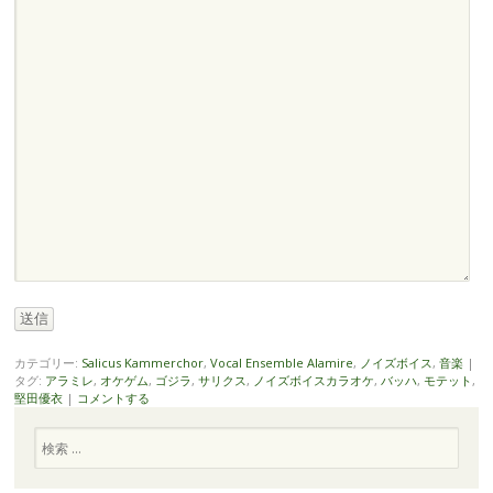
送信
カテゴリー:
Salicus Kammerchor
,
Vocal Ensemble Alamire
,
ノイズボイス
,
音楽
|
タグ:
アラミレ
,
オケゲム
,
ゴジラ
,
サリクス
,
ノイズボイスカラオケ
,
バッハ
,
モテット
,
堅田優衣
|
コメントする
検
索