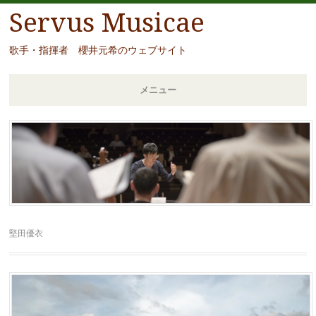
Servus Musicae
歌手・指揮者 櫻井元希のウェブサイト
メニュー
コ
ン
テ
ン
ツ
へ
移
堅田優衣
動