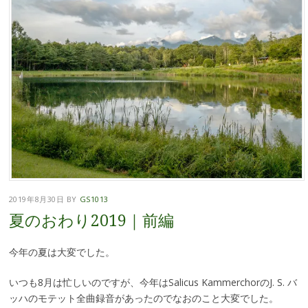
2019年8月30日
BY
GS1013
夏のおわり2019｜前編
今年の夏は大変でした。
いつも8月は忙しいのですが、今年はSalicus KammerchorのJ. S. バ
ッハのモテット全曲録音があったのでなおのこと大変でした。