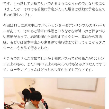
です。引っ越して近所でリハできるようになったのでかなり楽にな
りましたが、それでも前後に予定が入った場合は移動の予定を立て
るのが難しいです。
今回は11日に原木中山でバッハカンタータアンサンブルのリハーサ
ルがあって、そのあと瑞江に移動というなかなか近いけど行きづら
い移動があって、結局船堀から葛西までタクシー、葛西から東西
線、もどりは原木中山から東西線で南行徳まで行ってそこからタク
シーという方法で行きました。
ところで皆さんご存知でしたか？都営バスって縦横高さが100セン
チ以上のもの、また10キロ以上のものって持ち込みダメなんですっ
て。ローランドちゃんはどっちの尺度からでもアウトです。