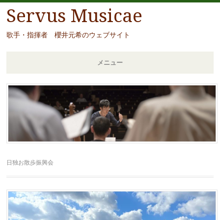
Servus Musicae
歌手・指揮者 櫻井元希のウェブサイト
メニュー
コ
ン
テ
ン
ツ
へ
移
日独お散歩振興会
動