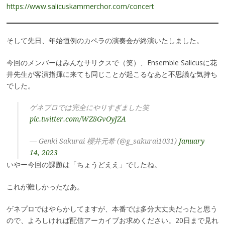
https://www.salicuskammerchor.com/concert
そして先日、年始恒例のカペラの演奏会が終演いたしました。
今回のメンバーはみんなサリクスで（笑）、Ensemble Salicusに花
井先生が客演指揮に来ても同じことが起こるなあと不思議な気持ち
でした。
ゲネプロでは完全にやりすぎました笑
pic.twitter.com/WZ8GvOyJZA
— Genki Sakurai 櫻井元希 (@g_sakurai1031)
January
14, 2023
いやー今回の課題は「ちょうどええ」でしたね。
これが難しかったなあ。
ゲネプロではやらかしてますが、本番では多分大丈夫だったと思う
ので、よろしければ配信アーカイブお求めください。20日まで見れ