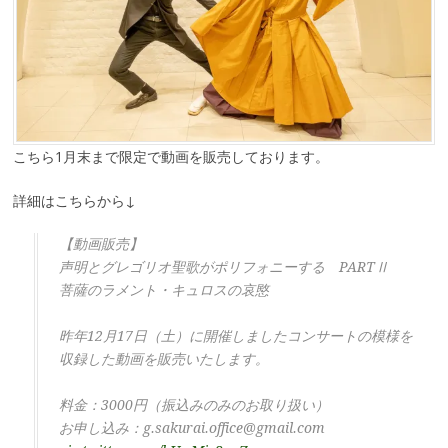
こちら1月末まで限定で動画を販売しております。
詳細はこちらから↓
【動画販売】
声明とグレゴリオ聖歌がポリフォニーする PARTⅡ
菩薩のラメント・キュロスの哀愍
昨年12月17日（土）に開催しましたコンサートの模様を
収録した動画を販売いたします。
料金：3000円（振込みのみのお取り扱い）
お申し込み：g.sakurai.office@gmail.com