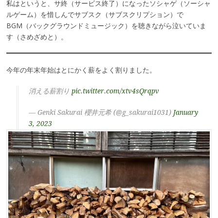
私はというと、サ終（サービス終了）になったソシャゲ（ソーシャ
ルゲーム）を惜しんでサブスク（サブスクリプション）で
BGM（バックグラウンドミュージック）を聴きながら泣いていま
す（さめざめと）。
今年の年末年始はとにかく薪をよく割りました。
消える薪割り
pic.twitter.com/xtv4sQrqpv
— Genki Sakurai 櫻井元希 (@g_sakurai1031)
January
3, 2023