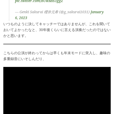
pic.twitter.com/bUwMis3ggZ
— Genki Sakurai 櫻井元希 (@g_sakurai1031)
January
6, 2023
いつものように決してキャッチーではありませんが、これを聞いて
おいてよかったなと、30年後くらいに言える演奏だったのではない
かと思います。
こちらの公演が終わってからは早くも年末モードに突入し、趣味の
多重録音にいそしんだり、