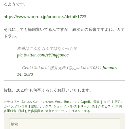
るようです。
https://www.woomo.jp/products/detail/1725
それにしても毎回驚いてるんですが、異次元の音響ですよね。カテ
ドラル。
本番はこんなもんではなかった笑
pic.twitter.com/eYInqqoooc
— Genki Sakurai 櫻井元希 (@g_sakurai1031)
January
14, 2023
皆様、2023年も何卒よろしくお願いいたします。
カテゴリー:
Salicus Kammerchor
,
Vocal Ensemble Capella
,
音楽
|
タグ:
お正月
,
カペラ
,
グレゴリオ聖歌
,
サリクス
,
シュッツ
,
パレストリーナ
,
偽オクタビスト
,
声明
,
多重録音
,
日独お散歩振興会
,
東京カテドラル
|
コメントする
検
索