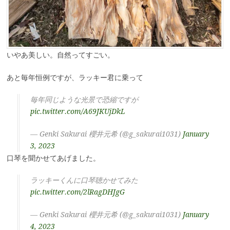
いやあ美しい。自然ってすごい。
あと毎年恒例ですが、ラッキー君に乗って
毎年同じような光景で恐縮ですが
pic.twitter.com/A69JKUjDkL
— Genki Sakurai 櫻井元希 (@g_sakurai1031)
January
3, 2023
口琴を聞かせてあげました。
ラッキーくんに口琴聴かせてみた
pic.twitter.com/2lRagDHJgG
— Genki Sakurai 櫻井元希 (@g_sakurai1031)
January
4, 2023