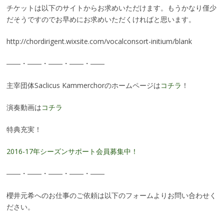
チケットは以下のサイトからお求めいただけます。もうかなり僅少
だそうですのでお早めにお求めいただくければと思います。
http://chordirigent.wixsite.com/vocalconsort-initium/blank
――・――・――・――・――
主宰団体Saclicus Kammerchorのホームページは
コチラ
！
演奏動画は
コチラ
特典充実！
2016-17年シーズンサポート会員募集中！
――・――・――・――・――
櫻井元希へのお仕事のご依頼は以下のフォームよりお問い合わせく
ださい。