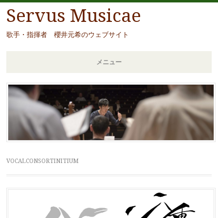
Servus Musicae
歌手・指揮者 櫻井元希のウェブサイト
メニュー
コ
ン
テ
ン
ツ
へ
移
VOCALCONSORTINITIUM
動