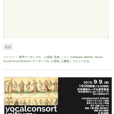
送信
カテゴリー:
男声アンサンブル 八咫烏
,
音楽
|
タグ:
Gottwald
,
Mahler
,
Ravel
,
VocalConsortInitium
,
アンサンブル
,
八咫烏
,
八重桜
|
コメントする