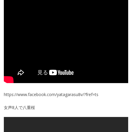
https://www.facebook.com/yatagarasu8v/?fref=ts
女声8人で八重桜