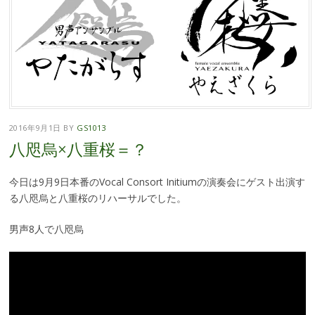
2016年9月1日
BY
GS1013
八咫烏×八重桜＝？
今日は9月9日本番のVocal Consort Initiumの演奏会にゲスト出演す
る八咫烏と八重桜のリハーサルでした。
男声8人で八咫烏