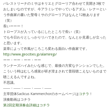
パレストリーナのミサはキリエとグローリア合わせて見開き3枚で
おしまいなのですが、今アラミレでやっているアダム・レナーとい
う作曲家の書いた聖母ミサのグローリアはなんと12枚あります
（笑）
長いーーー！
トロープスが入っているにしたところで長い（笑）
でも今日わりとしっかりリハできたので、なんとか見通しが立った
と思います。
楽章によって作風がころころ変わる面白い作曲家です。
http://www.geocities.jp/alamirejp/
ーー・ーー・ーー・ーー
ランナーズハイみたいな感じで、最後の方変なテンションでした。
こういう時はむしろ感覚が研ぎ澄まされて普段聴こえないものまで
聴こえるんですよね。
不思議。
――・――・――・――・――
主宰団体Saclicus Kammerchorのホームページは
コチラ
！
演奏動画はコチラ
第2回定期演奏会詳細はコチラ