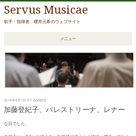
Servus Musicae
歌手・指揮者 櫻井元希のウェブサイト
メニュー
コ
ン
テ
ン
ツ
へ
移
2016年8月7日
BY
GS1013
動
加藤登紀子、パレストリーナ、レナー
な日でした。