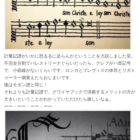
計量記譜がいかに恐るるに足らんかということを力説しました笑。
不完全分割でパレストリーナぐらいだったら、クレフがハ音記号
で、小節線がないくらいです。ロンガとブレヴィスの休符とリガト
ゥーラ一個覚えたらおしまいです。
後はモダン譜と同じ！
それよりも計量記譜で、クワイヤブックで演奏するメリットの方が
大きいということがわかっていただけたら嬉しいなぁ。
ーー・ーー・ーー・ーー