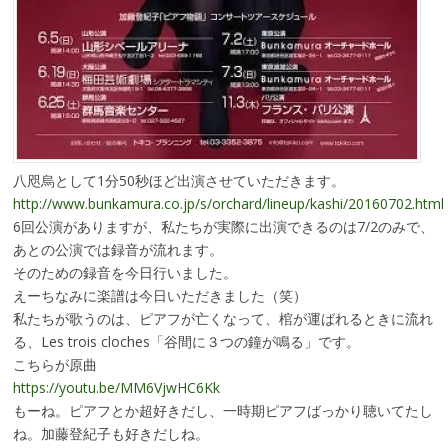
八咫烏として1分50秒ほど出演させていただきます。
http://www.bunkamura.co.jp/s/orchard/lineup/kashi/20160702.html
6回公演がありますが、私たちが実際に出演できるのは7/2のみで、
あとの公演では録音が流れます。
そのための録音を今日行いました。
えーちなみに楽譜は今日いただきました（笑）
私たちが歌うのは、ピアフが亡くなって、棺が運ばれるときに流れ
る、Les trois cloches「谷間に３つの鐘が鳴る」です。
こちらが原曲
https://youtu.be/MM6VjwHC6Kk
もーね。ピアフとか超好きだし、一時期ピアフばっかり聴いてたし
ね。加藤登紀子も好きだしね。