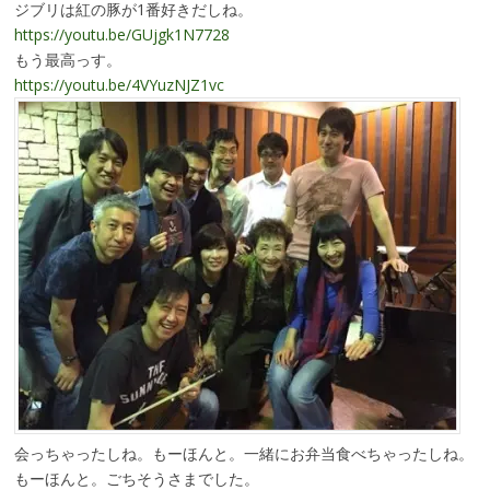
ジブリは紅の豚が1番好きだしね。
https://youtu.be/GUjgk1N7728
もう最高っす。
https://youtu.be/4VYuzNJZ1vc
会っちゃったしね。もーほんと。一緒にお弁当食べちゃったしね。
もーほんと。ごちそうさまでした。