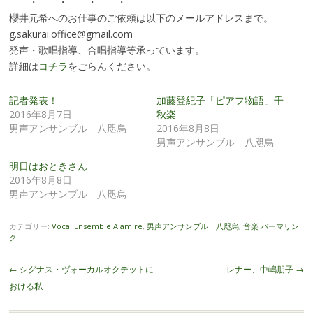
――・――・――・――・――
櫻井元希へのお仕事のご依頼は以下のメールアドレスまで。
g.sakurai.office@gmail.com
発声・歌唱指導、合唱指導等承っています。
詳細は
コチラ
をごらんください。
記者発表！
加藤登紀子「ピアフ物語」千
2016年8月7日
秋楽
男声アンサンブル 八咫烏
2016年8月8日
男声アンサンブル 八咫烏
明日はおときさん
2016年8月8日
男声アンサンブル 八咫烏
カテゴリー:
Vocal Ensemble Alamire
,
男声アンサンブル 八咫烏
,
音楽
パーマリン
ク
投
←
シグナス・ヴォーカルオクテットに
レナー、中嶋朋子
→
稿
おける私
ナ