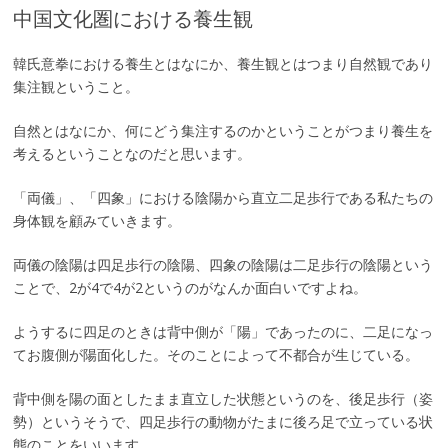
中国文化圏における養生観
韓氏意拳における養生とはなにか、養生観とはつまり自然観であり
集注観ということ。
自然とはなにか、何にどう集注するのかということがつまり養生を
考えるということなのだと思います。
「両儀」、「四象」における陰陽から直立二足歩行である私たちの
身体観を顧みていきます。
両儀の陰陽は四足歩行の陰陽、四象の陰陽は二足歩行の陰陽という
ことで、2が4で4が2というのがなんか面白いですよね。
ようするに四足のときは背中側が「陽」であったのに、二足になっ
てお腹側が陽面化した。そのことによって不都合が生じている。
背中側を陽の面としたまま直立した状態というのを、後足歩行（姿
勢）というそうで、四足歩行の動物がたまに後ろ足で立っている状
態のことをいいます。