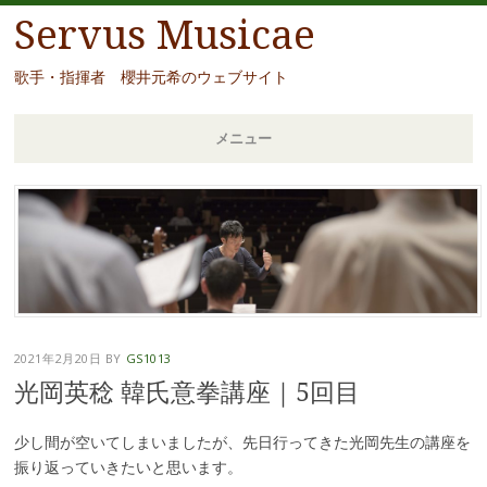
Servus Musicae
歌手・指揮者 櫻井元希のウェブサイト
メニュー
コ
ン
テ
ン
ツ
へ
移
2021年2月20日
BY
GS1013
動
光岡英稔 韓氏意拳講座｜5回目
少し間が空いてしまいましたが、先日行ってきた光岡先生の講座を
振り返っていきたいと思います。