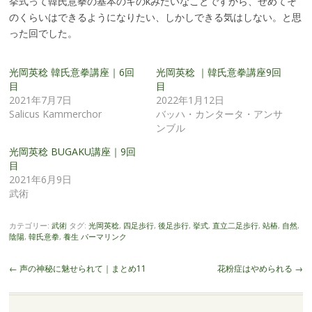
挙式って韓氏意拳の基本のキのkみたいなことですから、せめてそ
のくらいはできるようになりたい、しかしできる気はしない。と思
った回でした。
光岡英稔 韓氏意拳講座｜6回
光岡英稔 ｜韓氏意拳講座9回
目
目
2021年7月7日
2022年1月12日
Salicus Kammerchor
バッハ・カンタータ・アンサ
ンブル
光岡英稔 BUGAKU講座｜9回
目
2021年6月9日
武術
カテゴリー:
武術
タグ:
光岡英稔
,
四足歩行
,
後足歩行
,
挙式
,
直立二足歩行
,
站樁
,
自然
,
陰陽
,
韓氏意拳
,
養生
パーマリンク
投
←
声の神秘に魅せられて｜まとめ11
花粉症はやめられる
→
稿
ナ