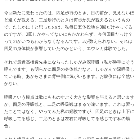
今回新たに教わったのは、四足歩行のとき、目の前か、見えないほ
ど遠くが観える。二足歩行のときは何歩か先が観えるというもの
で、たしかに！と思ったのは、私毎日五体投地を3回だけやってる
のですが、3回しかやってないにもかかわらず、今何回目だっけ？
ってのがいつもわからなくなるんです。3が数えられない。それは
四足の身体観が影響していたのかという、エウレカ体験でした。
それで最近高橋透先生にならったしゃがみ深呼吸（私が勝手にそう
呼んでます）も明らかに四足の身体観だなと、しゃがんで深呼吸し
ている時、あからさまに背中側に気がいきます。お腹側には全然い
かない。
呼吸という観点は歌にもものすごく大きな影響を与えると思います
が、四足の呼吸観と、二足の呼吸観はまるで違います。これは習っ
たことではなく、やってみた私の経験ですが、四足のときは上下に
呼吸してる感じ、二足のときは左右に呼吸してる感じです私の場
合。