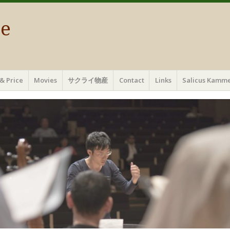
ae
& Price
Movies
サクライ物産
Contact
Links
Salicus Ka