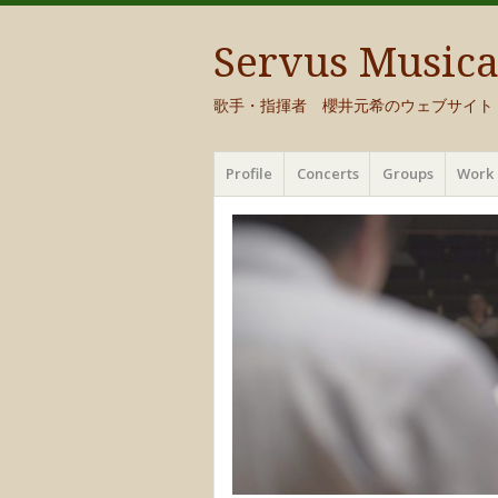
Servus Music
歌手・指揮者 櫻井元希のウェブサイト
メ
コ
Profile
Concerts
Groups
Work 
ニ
ン
ュ
テ
ー
ン
ツ
へ
移
動