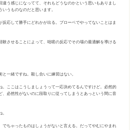
回違う感じになってて、それもどうなのかという思いもありまし
ういうものなのだと思います。
が反応して勝手にどれかが出る。プローベでやってないことはま
）
経験させることによって、咄嗟の反応でその場の最適解を導ける
。
術と一緒ですね。殺し合いに練習はない。
ね。ここはこうしましょうって一応決めてるんですけど。必然的
ど、必然性がないのに段取りに従ってしまうとあっという間に音
ね。
、でちゃったものはしょうがないと言える。だってやむにやまれ