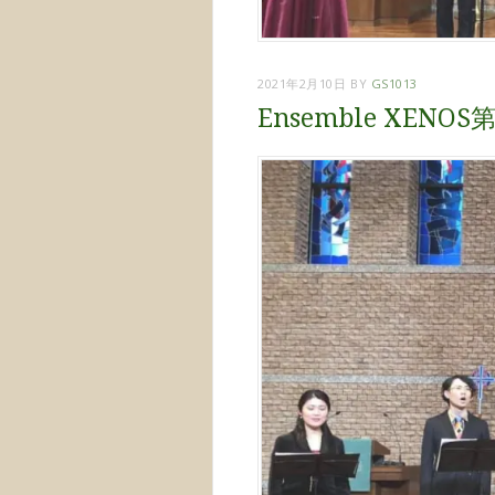
2021年2月10日
BY
GS1013
Ensemble XEN