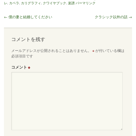
レ
,
カペラ
,
カリグラフィ
,
クワイヤブック
,
楽譜
パーマリンク
投
←
僕の妻と結婚してください
クラシック以外の話
→
稿
ナ
ビ
コメントを残す
ゲ
メールアドレスが公開されることはありません。
※
が付いている欄は
ー
必須項目です
シ
ョ
コメント
※
ン