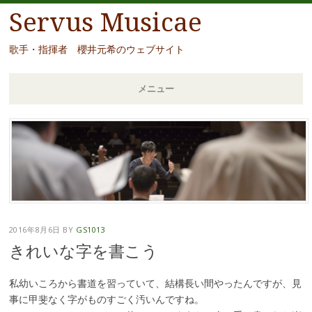
Servus Musicae
歌手・指揮者 櫻井元希のウェブサイト
メニュー
コ
ン
テ
ン
ツ
へ
移
2016年8月6日
BY
GS1013
動
きれいな字を書こう
私幼いころから書道を習っていて、結構長い間やったんですが、見
事に甲斐なく字がものすごく汚いんですね。