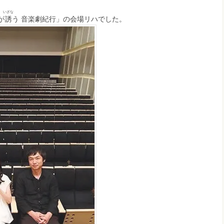
いざな
が
誘
う 音楽劇紀行」の会場リハでした。