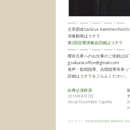
――・――・――・――・――
主宰団体Saclicus Kammerch
演奏動画はコチラ
第2回定期演奏会詳細はコチラ
――・――・――・――・――
櫻井元希へのお仕事のご依頼は以
g.sakurai.office@gmail.com
発声・歌唱指導、合唱指導等承っ
詳細は
コチラ
をごらんください。
白寿公演終演
2016年8月7日
Vocal Ensemble Capella
2
V
カテゴリー:
Vocal Ensemble Alamire
,
Voc