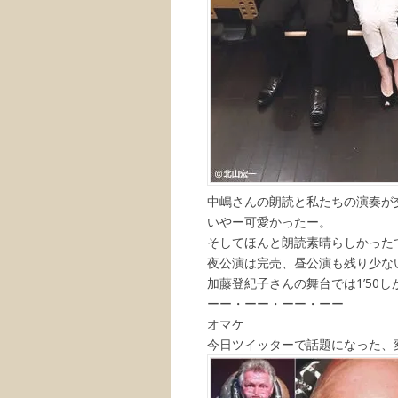
中嶋さんの朗読と私たちの演奏が
いやー可愛かったー。
そしてほんと朗読素晴らしかった
夜公演は完売、昼公演も残り少な
加藤登紀子さんの舞台では1’50
ーー・ーー・ーー・ーー
オマケ
今日ツイッターで話題になった、