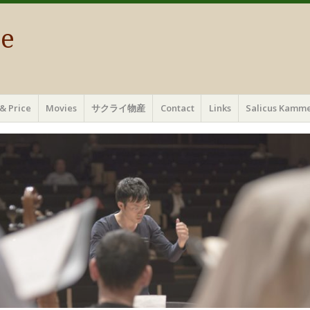
ae
& Price
Movies
サクライ物産
Contact
Links
Salicus Ka