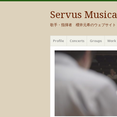
Servus Music
歌手・指揮者 櫻井元希のウェブサイト
メ
コ
Profile
Concerts
Groups
Work 
ニ
ン
ュ
テ
ー
ン
ツ
へ
移
動