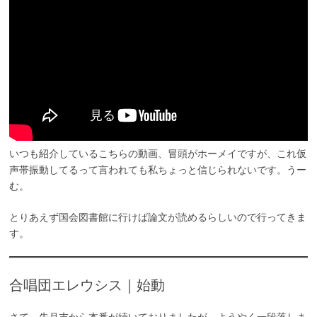
いつも紹介しているこちらの動画、冒頭がホーメイですが、これ仮
声帯振動してるって言われても私ちょっと信じられないです。うー
む。
とりあえず国会図書館に行けば論文が読めるらしいので行ってきま
す。
合唱団エレウシス｜始動
さて、先月末から本番が続いておりましたが、ようやく一段落しま