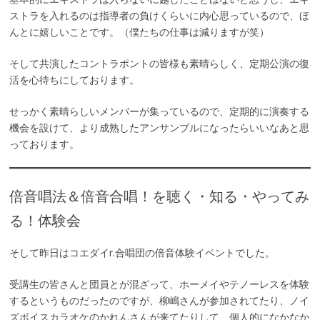
ストラを入れるのは指導者の負けくらいに内心思っているので、ほ
んとに嬉しいことです。（僕たちの仕事は減りますが笑）
そして共演したコントラポントの皆様も素晴らしく、定期公演の復
活を心待ちにしております。
せっかく素晴らしいメンバーが集っているので、定期的に演奏する
機会を設けて、より成熟したアンサンブルになったらいいなあと思
っております。
倍音唱法＆倍音合唱！を聴く・知る・やってみ
る！体験会
そして昨日はコエダイr.合唱団の倍音体験イベントでした。
受講生の皆さんと団員とが混ざって、ホーメイやテノーレスを体験
するというものだったのですが、柳嶋さんが参加されてたり、ノイ
ズボイスカラオケのかれんさんが来てたりして、個人的になかなか