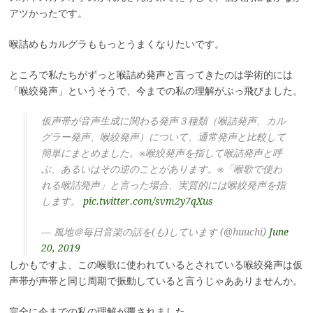
アツかったです。
喉詰めもカルグラももっとうまくなりたいです。
ところで私たちがずっと喉詰め発声と言ってきたのは学術的には
「喉絞発声」というそうで、今までの私の理解がぶっ飛びました。
仮声帯が音声生成に関わる発声３種類（喉詰発声、カル
グラー発声、喉絞発声）について、通常発声と比較して
簡単にまとめました。※喉絞発声を指して喉詰発声と呼
ぶ、あるいはその逆のことがあります。※「喉歌で使わ
れる喉詰発声」と言った場合、実質的には喉絞発声を指
します。
pic.twitter.com/svm2y7qXus
— 風地＠毎日音楽の話を(も)しています (@huuchi)
June
20, 2019
しかもですよ、この喉歌に使われているとされている喉絞発声は仮
声帯が声帯と同じ周期で振動していると言うじゃあありませんか。
完全に今までの私の理解が覆されました。