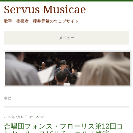
Servus Musicae
歌手・指揮者 櫻井元希のウェブサイト
メニュー
コ
ン
テ
ン
ツ
へ
移
喉歌
動
2019年7月16日
BY
GS1013
合唱団フォンス・フローリス第12回コ