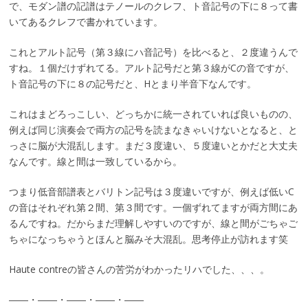
で、モダン譜の記譜はテノールのクレフ、ト音記号の下に８って書
いてあるクレフで書かれています。
これとアルト記号（第３線にハ音記号）を比べると、２度違うんで
すね。１個だけずれてる。アルト記号だと第３線がCの音ですが、
ト音記号の下に８の記号だと、Hとまり半音下なんです。
これはまどろっこしい、どっちかに統一されていれば良いものの、
例えば同じ演奏会で両方の記号を読まなきゃいけないとなると、と
っさに脳が大混乱します。まだ３度違い、５度違いとかだと大丈夫
なんです。線と間は一致しているから。
つまり低音部譜表とバリトン記号は３度違いですが、例えば低いC
の音はそれぞれ第２間、第３間です。一個ずれてますが両方間にあ
るんですね。だからまだ理解しやすいのですが、線と間がごちゃご
ちゃになっちゃうとほんと脳みそ大混乱。思考停止が訪れます笑
Haute contreの皆さんの苦労がわかったリハでした、、、。
――・――・――・――・――