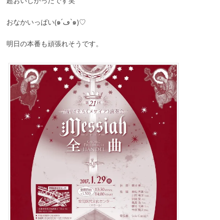
超おいしかったです笑
おなかいっぱい(๑´ڡ`๑)♡
明日の本番も頑張れそうです。