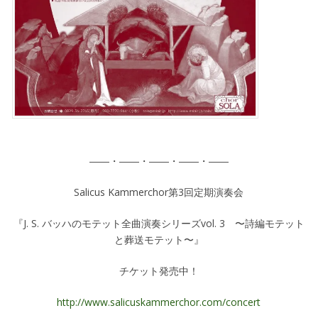
――・――・――・――・――
Salicus Kammerchor第3回定期演奏会
『J. S. バッハのモテット全曲演奏シリーズvol. 3 〜詩編モテット
と葬送モテット〜』
チケット発売中！
http://www.salicuskammerchor.com/concert