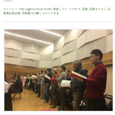
カテゴリー:
The Cygnus Vocal Octet
,
音楽
|
タグ:
シグナス
,
広島
,
広島ラーメン
,
広
島風お好み焼
,
広島風つけ麺
|
コメントする