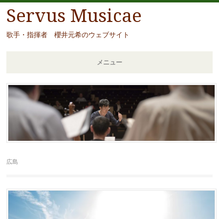
Servus Musicae
歌手・指揮者 櫻井元希のウェブサイト
メニュー
コ
ン
テ
ン
ツ
へ
移
広島
動