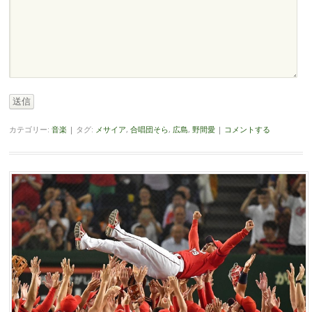
送信
カテゴリー:
音楽
|
タグ:
メサイア
,
合唱団そら
,
広島
,
野間愛
|
コメントする