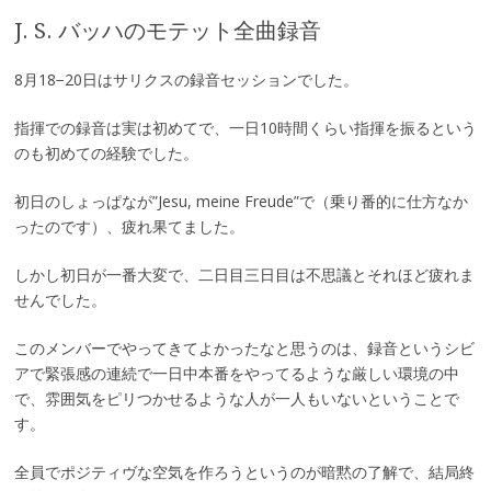
J. S. バッハのモテット全曲録音
8月18−20日はサリクスの録音セッションでした。
指揮での録音は実は初めてで、一日10時間くらい指揮を振るという
のも初めての経験でした。
初日のしょっぱなが”Jesu, meine Freude”で（乗り番的に仕方なか
ったのです）、疲れ果てました。
しかし初日が一番大変で、二日目三日目は不思議とそれほど疲れま
せんでした。
このメンバーでやってきてよかったなと思うのは、録音というシビ
アで緊張感の連続で一日中本番をやってるような厳しい環境の中
で、雰囲気をピリつかせるような人が一人もいないということで
す。
全員でポジティヴな空気を作ろうというのが暗黙の了解で、結局終