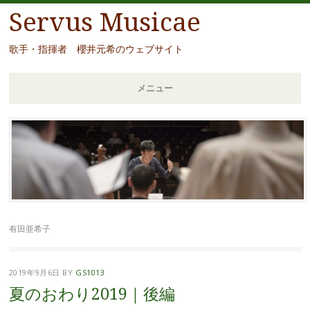
Servus Musicae
歌手・指揮者 櫻井元希のウェブサイト
メニュー
コ
ン
テ
ン
ツ
へ
移
有田亜希子
動
2019年9月6日
BY
GS1013
夏のおわり2019｜後編