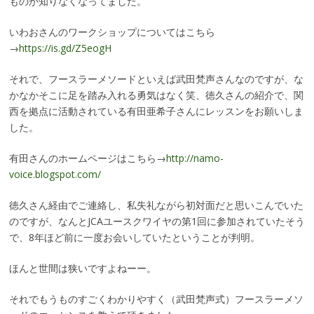
ものか知りなくなってました。
いわおさんのワークショップについてはこちら
→
https://is.gd/Z5eogH
それで、フースラーメソードといえば武田梵声さんなのですが、な
かなかそこに足を踏み入れる勇気はなく笑、徳久さんの紹介で、関
西を拠点に活動されている有田亜希子さんにレッスンをお願いしま
した。
有田さんのホームページはこちら→
http://namo-
voice.blogspot.com/
徳久さん経由でご連絡し、私失礼ながら初対面だと思いこんでいた
のですが、なんとJCAユースクワイヤの第1回に参加されていたそう
で、8年ほど前に一度お会いしていたということが判明。
ほんと世間は狭いですよねーー。
それでもうものすごくわかりやすく（武田梵声式）フースラーメソ