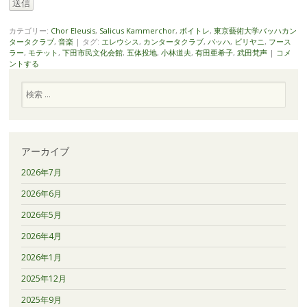
送信
カテゴリー:
Chor Eleusis
,
Salicus Kammerchor
,
ボイトレ
,
東京藝術大学バッハカン
タータクラブ
,
音楽
|
タグ:
エレウシス
,
カンタータクラブ
,
バッハ
,
ビリヤニ
,
フース
ラー
,
モテット
,
下田市民文化会館
,
五体投地
,
小林道夫
,
有田亜希子
,
武田梵声
|
コメ
ントする
検
索
アーカイブ
2026年7月
2026年6月
2026年5月
2026年4月
2026年1月
2025年12月
2025年9月