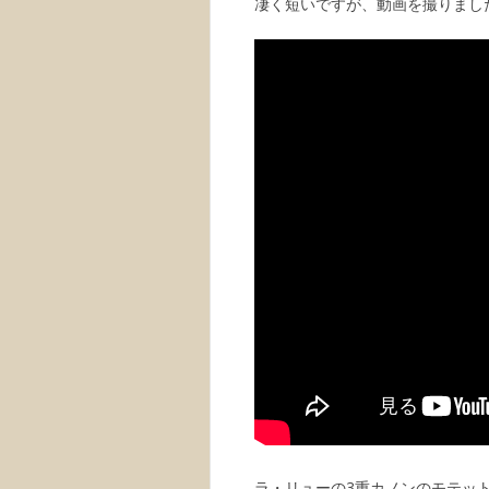
凄く短いですが、動画を撮りまし
ラ・リューの3重カノンのモテット”Ave 