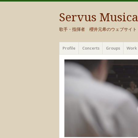
Servus Music
歌手・指揮者 櫻井元希のウェブサイト
メ
コ
Profile
Concerts
Groups
Work 
ニ
ン
ュ
テ
ー
ン
ツ
へ
移
動