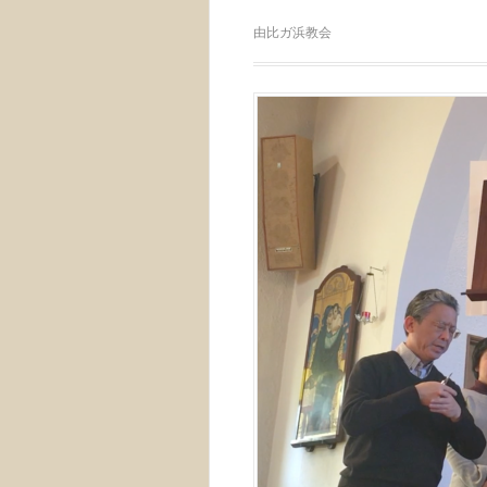
由比ガ浜教会