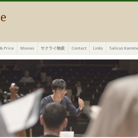
ae
& Price
Movies
サクライ物産
Contact
Links
Salicus Ka