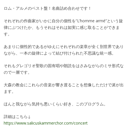
ロム・アルメのベスト盤！名曲詰め合わせです！
それぞれの作曲家がいかに自分の個性を“L’homme armé”という旋
律にぶつけたか、もうそれはそれは如実に感じ取ることができま
す。
あまりに個性的であるがゆえにそれぞれの楽章が全く別世界であり
ながら、一本の旋律によって結び付けられた不思議な統一感。
それもグレゴリオ聖歌の固有唱や朗読をはさみながらのミサ形式な
ので一層です。
大森の教会にこれらの音楽が響き渡ることを想像しただけで涎が出
ます。
ほんと我ながら気持ち悪いくらい好き、このプログラム。
詳細はこちら↓
https://www.salicuskammerchor.com/concert