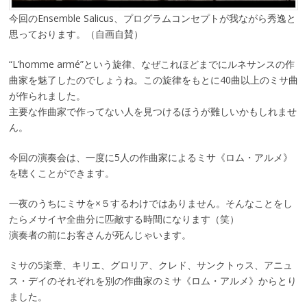
今回のEnsemble Salicus、プログラムコンセプトが我ながら秀逸と
思っております。（自画自賛）
“L’homme armé”という旋律、なぜこれほどまでにルネサンスの作
曲家を魅了したのでしょうね。この旋律をもとに40曲以上のミサ曲
が作られました。
主要な作曲家で作ってない人を見つけるほうが難しいかもしれませ
ん。
今回の演奏会は、一度に5人の作曲家によるミサ《ロム・アルメ》
を聴くことができます。
一夜のうちにミサを×５するわけではありません。そんなことをし
たらメサイヤ全曲分に匹敵する時間になります（笑）
演奏者の前にお客さんが死んじゃいます。
ミサの5楽章、キリエ、グロリア、クレド、サンクトゥス、アニュ
ス・デイのそれぞれを別の作曲家のミサ《ロム・アルメ》からとり
ました。