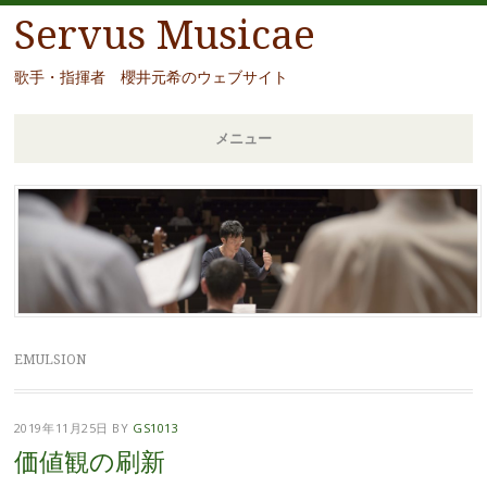
Servus Musicae
歌手・指揮者 櫻井元希のウェブサイト
メニュー
コ
ン
テ
ン
ツ
へ
移
EMULSION
動
2019年11月25日
BY
GS1013
価値観の刷新