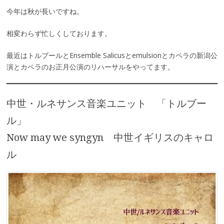
今年は秋が長いですね。
相変わらず忙しくしております。
最近はトルブールとEnsemble Salicusとemulsionとカペラの新潟公
演とカペラのお正月公演のリハーサルをやってます。
中世・ルネサンス音楽ユニット 「トルブー
ル」
Now may we syngyn 中世イギリスのキャロ
ル