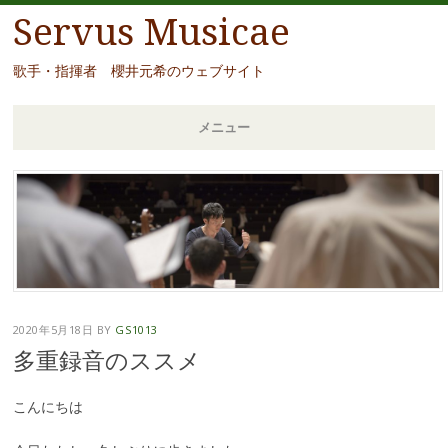
Servus Musicae
歌手・指揮者 櫻井元希のウェブサイト
メニュー
コ
ン
テ
ン
ツ
へ
移
2020年5月18日
BY
GS1013
動
多重録音のススメ
こんにちは