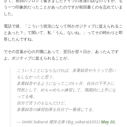
さて、前回のブログで書きましたドイツの友達の話なのですが、も
う一つ印象的だったことがあったのですが前回書くのを忘れていま
した。
電話で彼、「こういう状況になって何かポジティブに捉えられるこ
とあった？」て聞いて、私「うん。ないね。」ってその時わりと即
答したんですね。
でその言葉が心の片隅にあって、翌日か翌々日か、あったんです
よ。ポジティブに捉えられることが。
こういうことにならなければ、多重録音やろうって思い
もしなかったと思う。
多重録音やるようになってこの1ヶ月、自分の下手さに
愕然として、めちゃめちゃ練習して、飛躍的に上手にな
ってる俺。
自分で言うのもなんだけど。
多重録音の練習効果を自分で一番感じてる。
— Genki Sakurai 櫻井元希 (@g_sakurai1031)
May 10,