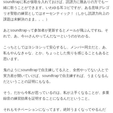
soundtrapに私が仮歌を入れておけば、読譜力に難ありの方でも一
緒に歌うことができます。いわゆる耳コピですが、ある意味グレゴ
リオ聖歌の練習としてはオーセンティック！（しかし読譜力向上の
課題は未解決のまま。。。）
あとsoundtrapって参加者が更新するとメールが飛ぶんですね。そ
れで、あ、今○○さんやってんだなーというのがわかる。
こっちとしてはヨシヨシって安心するし、メンバー同士だと、あ、
私もやんなきゃな、とか、ちょっとした焦りを感じることもあると
思います。
鬼のようにsoundtrapで自主練してる人と、全然やってない人とで
実力差が開いていけば、soundtrapで自主練すれば、うまくなるん
だということの証明にもなる。
そう。だから今私が思っているのは、私が上手くなることが、多重
録音の練習効果を証明することになるんだということ。
それもモチベーションになってます。絶対うまくなってやるんだ