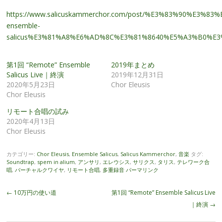
https://www.salicuskammerchor.com/post/%E3%83%90%E
ensemble-
salicus%E3%81%A8%E6%AD%8C%E3%81%8640%E5%A3%B0%E
第1回 “Remote” Ensemble
2019年まとめ
Salicus Live｜終演
2019年12月31日
2020年5月23日
Chor Eleusis
Chor Eleusis
リモート合唱の試み
2020年4月13日
Chor Eleusis
カテゴリー:
Chor Eleusis
,
Ensemble Salicus
,
Salicus Kammerchor
,
音楽
タグ:
Soundtrap
,
spem in alium
,
アンサリ
,
エレウシス
,
サリクス
,
タリス
,
テレワーク合
唱
,
バーチャルクワイヤ
,
リモート合唱
,
多重録音
パーマリンク
投
←
10万円の使い道
第1回 “Remote” Ensemble Salicus Live
稿
｜終演
→
ナ