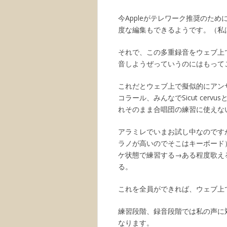
今Appleがテレワーク推奨のために
度な編集もできるようです。（私
それで、この多重録音をウェブ上で
音しようぜっていうのにはもって
これだとウェブ上で擬似的にアン
コラール、みんなでSicut ce
れそのまま合唱団の練習に使えな
アラミレでいまお試し中なのです
ラノが高いのでそこはキーボード
ケ状態で練習する→ある程度歌え
る。
これを全員ができれば、ウェブ上
練習段階、録音段階では私の声に
なります。