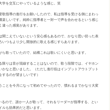
大学を交互にやっているような感じ。笑
聖歌指導の進行をお願いしたので、私は指導を受ける側にまわっ
構楽しいです。純粋に指導者と一対一で声を合わせるという感じ
く違った感覚があります。
は聞こえていないという安心感もあるので、かなり思い切った表
ろいつもより少し開放的に歌える感じすらあります。
がら歌っていたので、結構これは歌いにくいと思います。
る限りは音が混線することはないので、歌う段階では、イヤホン
いかなと思いました。（ただし進行役はインプットアウトプット
をするのが望ましいです）
うことを今月になって初めてやったので、慣れるまでかなり大変
ているので、誰か一人が歌って、それをリーダーが指導する、とい
イルも効果的だと思います。