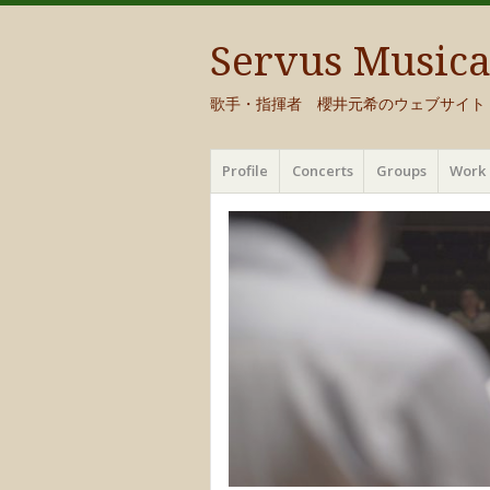
Servus Music
歌手・指揮者 櫻井元希のウェブサイト
メ
コ
Profile
Concerts
Groups
Work 
ニ
ン
ュ
テ
ー
ン
ツ
へ
移
動