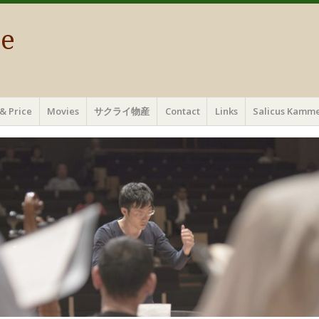
ae
& Price
Movies
サクライ物産
Contact
Links
Salicus Ka