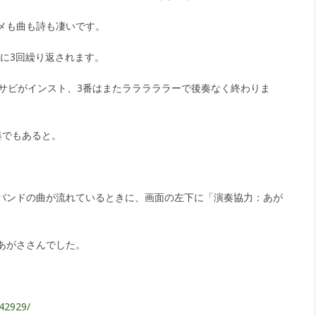
メも曲も詩も凄いです。
純に3回繰り返されます。
のサビがインスト、3番はまたラララララーで後奏なく終わりま
奏でもあると。
バンドの曲が流れているときに、画面の左下に「演奏協力：あが
あがささんでした。
542929/