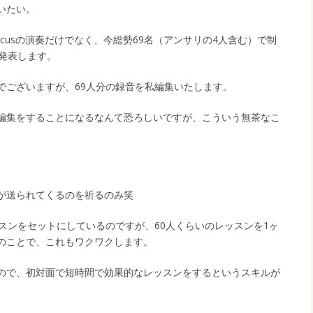
いたい。
Salicusの演奏だけでなく、今総勢69名（アンサリの4人含む）で制
も発表します。
でございますが、69人分の録音を私編集いたします。
編集をすることになるなんて恐ろしいですが、こういう無茶なこ
が送られてくるのを祈るのみ笑
スンをセットにしているのですが、60人くらいのレッスンを1ヶ
のことで、これもワクワクします。
ので、初対面で短時間で効果的なレッスンをするというスキルが