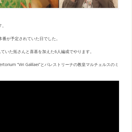
す。
cusの本番が予定されていた日でした。
れていた拓さんと喜基を加えた6人編成でやります。
orium “Viri Galilaei”とパレストリーナの教皇マルチェルスのミ