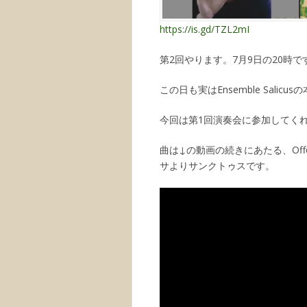
https://is.gd/TZL2mI
第2回やります。7月9日の20時で
この日も実はEnsemble Sali
今回は第1回演奏会に参加してく
曲は↓の動画の続きにあたる、Offert
サよりサンクトゥスです。