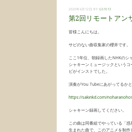
2020年6月12日
BY
GS1013
第2回リモートアン
皆様こんにちは。
サビのない曲収集家の櫻井です。
ここ1年位、朝録画したNHKの
シャキーンミュージックというコ
ビがインストでした。
演奏がYou Tubeにあがってる
https://sakinkd.com/noharanoho
シャキーン録画してください。
この曲は同番組でやっている「惑
生まれた曲で、このアニメを制作