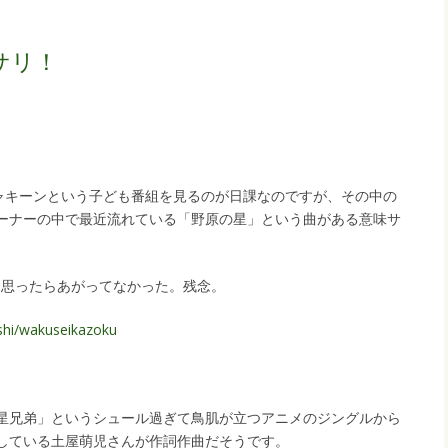
サリ！
シャキーンという子ども番組を見るのが日課なのですが、その中の
ーナーの中で最近流れている「野原の星」という曲がある意味サ
かと思ったらあがってなかった。残念。
shi/wakuseikazoku
星兄弟」というシュール過ぎて鳥肌が立つアニメのジングルから
している土屋萌児さんが作詞作曲だそうです。