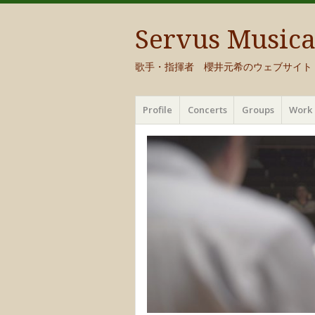
Servus Music
歌手・指揮者 櫻井元希のウェブサイト
メ
コ
Profile
Concerts
Groups
Work 
ニ
ン
ュ
テ
ー
ン
ツ
へ
移
動