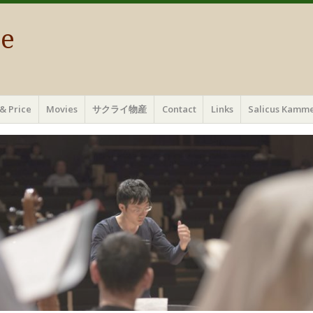
ae
& Price
Movies
サクライ物産
Contact
Links
Salicus Ka