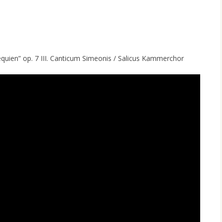
equien” op. 7 III. Canticum Simeonis / Salicus Kammerchor