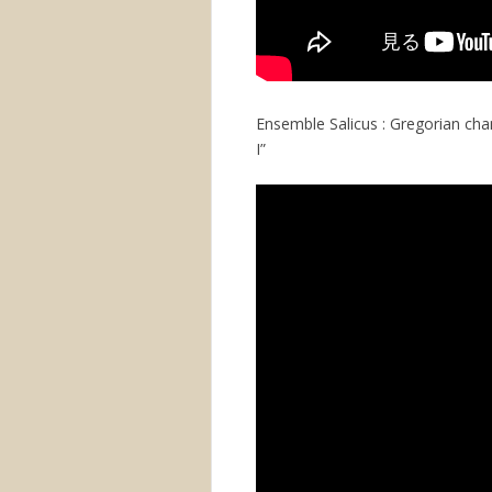
Ensemble Salicus : Gregorian ch
I”