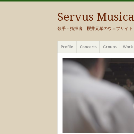
Servus Music
歌手・指揮者 櫻井元希のウェブサイト
メ
コ
Profile
Concerts
Groups
Work 
ニ
ン
ュ
テ
ー
ン
ツ
へ
移
動