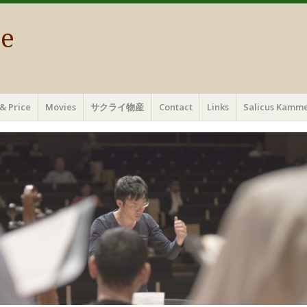
ae
& Price
Movies
サクライ物産
Contact
Links
Salicus Ka