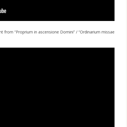
ant from “Proprium in ascensione Domini” / “Ordinarium missae