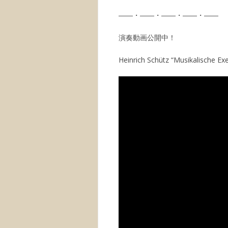
――・――・――・――・――
演奏動画公開中！
Heinrich Schütz “Musikalische Ex