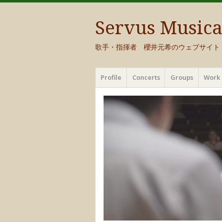
Servus Music
歌手・指揮者 櫻井元希のウェブサイト
メ
コ
Profile
Concerts
Groups
Work 
ニ
ン
ュ
テ
ー
ン
ツ
へ
移
動