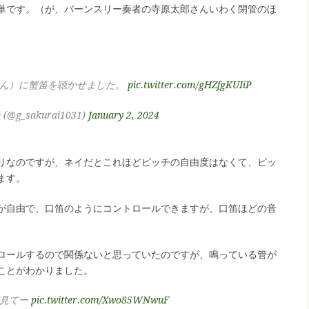
単です。（が、バーンスリー奏者の寺原太郎さんいわく閉管のほ
）
くん）に蟹笛を聴かせました。
pic.twitter.com/gHZfgKUIiP
(@g_sakurai1031)
January 2, 2024
りなのですが、ネイだとこれほどピッチの自由度はなくて、ピッ
ます。
が自由で、口笛のようにコントロールできますが、口笛ほどの音
ロールするので関係ないと思っていたのですが、鳴っている管が
ことがわかりました。
笛見てー
pic.twitter.com/Xwo85WNwuF