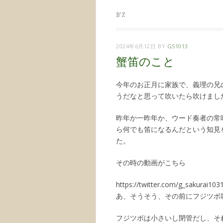
B’Z
2024年6月12日
BY
GS1013
蟹笛のこと
今年のお正月に家族で、義理の兄
うだなと思って吹いたら吹けまし
昨年か一昨年か、ウード奏者の常
ら何でも笛になるんだという知見
た。
その時の動画がこちら
https://twitter.com/g_sakurai1
あ、そうそう、その前にフジツボ
フジツボは小さいし閉管だし、そ