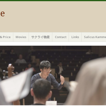
ae
& Price
Movies
サクライ物産
Contact
Links
Salicus Ka