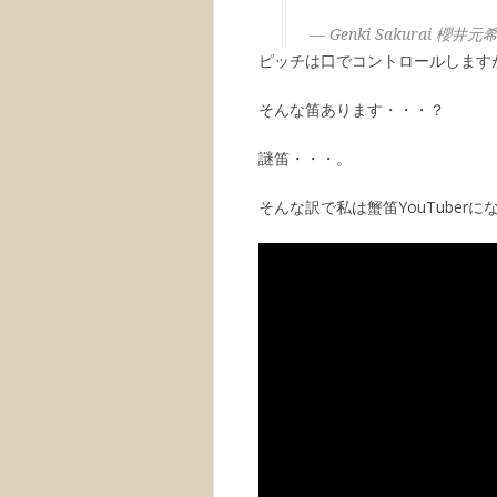
— Genki Sakurai 櫻井元希 
ピッチは口でコントロールします
そんな笛あります・・・？
謎笛・・・。
そんな訳で私は蟹笛YouTuber