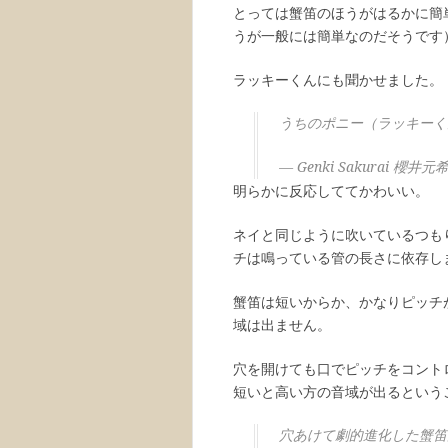
とっては蟹笛のほうがはるかに簡
うが一般には簡単なのだそうです
ラッキーくんにも聞かせました。
うちのポニー（ラッキー
— Genki Sakurai 櫻井元希 
明らかに反応しててかわいい。
ネイと同じように吹いているつも
チは鳴っている管の長さに依存し
蟹笛は短いからか、かなりピッチ
域は出ません。
穴を開けても口でピッチをコント
短いと高い方の音域が出るという
穴あけて劇的進化した蟹