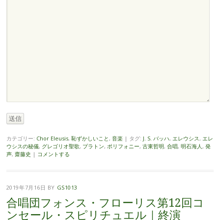
送信
カテゴリー:
Chor Eleusis
,
恥ずかしいこと
,
音楽
|
タグ:
J. S. バッハ
,
エレウシス
,
エレ
ウシスの秘儀
,
グレゴリオ聖歌
,
プラトン
,
ポリフォニー
,
古東哲明
,
合唱
,
明石海人
,
発
声
,
齋藤史
|
コメントする
2019年7月16日
BY
GS1013
合唱団フォンス・フローリス第12回コ
ンセール・スピリチュエル｜終演