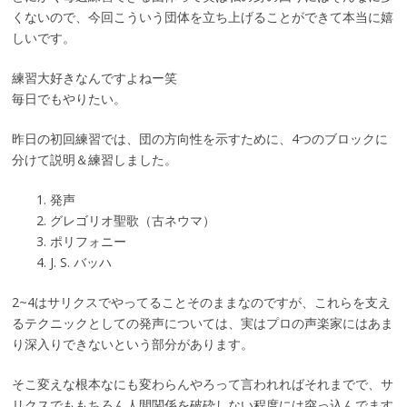
くないので、今回こういう団体を立ち上げることができて本当に嬉
しいです。
練習大好きなんですよねー笑
毎日でもやりたい。
昨日の初回練習では、団の方向性を示すために、4つのブロックに
分けて説明＆練習しました。
発声
グレゴリオ聖歌（古ネウマ）
ポリフォニー
J. S. バッハ
2~4はサリクスでやってることそのままなのですが、これらを支え
るテクニックとしての発声については、実はプロの声楽家にはあま
り深入りできないという部分があります。
そこ変えな根本なにも変わらんやろって言われればそれまでで、サ
リクスでももちろん人間関係を破砕しない程度には突っ込んでます