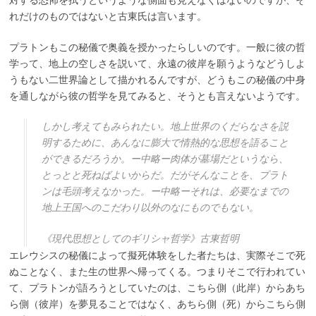
れだけのものではないと古東氏は言います。
プラトンもこの秘儀で奥義を授かったらしいのです。一般に彼の哲
学って、地上の空しさを説いて、永遠の彼岸を願うようなどうしよ
うもない二世界論として描かれるんですが、どうもこの秘儀の中身
を通しながら彼の哲学を見てみると、そうとも言えないようです。
しかし考えてもみられたい。地上世界のくだらなさを説
明するために、あんなに膨大で情熱的な思想を語ること
ができるだろうか。ー中略ー肉体が墓場だというなら、
とっとと死ねばよいからだ。だがそんなことを、プラト
ンは毛頭考えなかった。ー中略ーそれは、必要なまでの
地上王国へのこだわり以外のなにものでもない。
《現代思想としてのギリシャ哲学》古東哲明
エレウシスの秘儀によって擬死体験をした者たちは、実際そこで死
ぬことなく、また生の世界へ帰ってくる。つまりそこで行われてい
て、プラトンが語ろうとしていたのは、こちら側（此岸）からあち
ら側（彼岸）を夢見ることではなく、あちら側（死）からこちら側