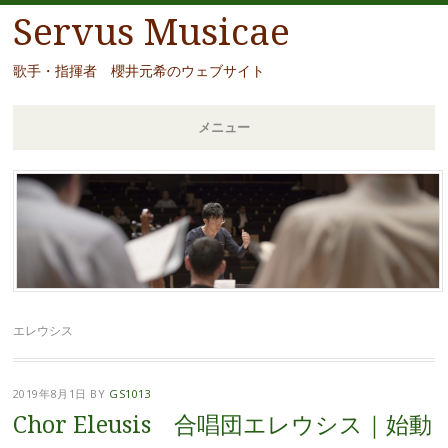
Servus Musicae
歌手・指揮者 櫻井元希のウェブサイト
メニュー
コ
ン
テ
ン
ツ
へ
移
エレウシス
動
2019年8月1日
BY
GS1013
Chor Eleusis 合唱団エレウシス｜始動