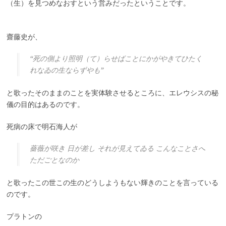
（生）を見つめなおすという営みだったということです。
齋藤史が、
“死の側より照明（て）らせばことにかがやきてひたく
れなゐの生ならずやも”
と歌ったそのままのことを実体験させるところに、エレウシスの秘
儀の目的はあるのです。
死病の床で明石海人が
薔薇が咲き 日が差し それが見えてゐる こんなことさへ
ただごとなのか
と歌ったこの世この生のどうしようもない輝きのことを言っている
のです。
プラトンの