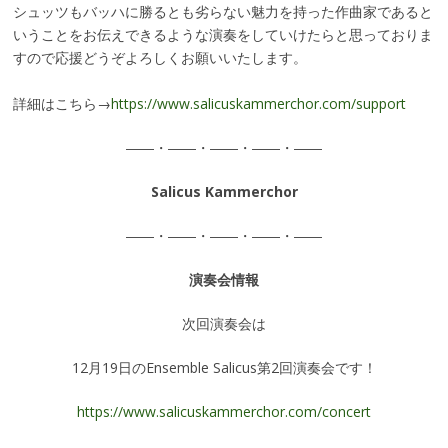
シュッツもバッハに勝るとも劣らない魅力を持った作曲家であると
いうことをお伝えできるような演奏をしていけたらと思っておりま
すので応援どうぞよろしくお願いいたします。
詳細はこちら→
https://www.salicuskammerchor.com/support
――・――・――・――・――
Salicus Kammerchor
――・――・――・――・――
演奏会情報
次回演奏会は
12月19日のEnsemble Salicus第2回演奏会です！
https://www.salicuskammerchor.com/concert