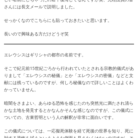
さんには長文メールで説明しました。
せっかくなのでこちらにも貼っておきたいと思います。
長いので興味ある方だけどうぞ笑
エレウシスはギリシャの都市の名前です。
そこで紀元前15世紀ごろから行われていたとされる宗教的儀式があ
りまして「エレウシスの秘儀」とか「エレウシスの密儀」などと文
献には残っているのですが、何しろ秘儀なので詳しいことはよくわ
かっていません。
暗闇をさまよい、あらゆる恐怖を感じたのち突然光に満たされ清ら
かな土地を発見するとかなんかそんな感じなのですが、この儀式に
ついての、古東哲明という人の解釈が非常に面白いです。
この儀式については、一応擬死体験を経て死後の世界を知り、死に
対する恐怖を拭うというような側面も見えなくはないのですが、そ