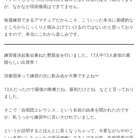
が、なかなか現状徹底はできてません。
毎週練習できるアマチュアだからこそ、こういった本当に基礎的な
ところからじっくりと積み上げていけるのではないかと思っており
ますので、本当にこれから楽しみです。
練習後決起集会兼ねた懇親会を行いました。17人中13人参加の素
晴らしい出席率！
演奏団体って練習の次に飲み会が大事ですよね〜
13人だったので最後の晩餐だね、最初だけどね、などと言っており
ました。
そこで「合唱団エレウシス」という名前の由来を聞かれたのです
が、私うっかり練習中に言いそびれていました。
というか説明するとほんとに長くなっちゃって、今更ながらややこ
しい名前にしちゃったの若干後悔してるんですが笑、先程団員の皆