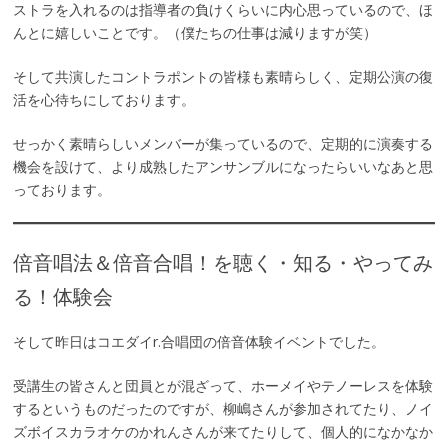
ストラを入れるのは指導者の負けくらいに内心思っているので、ほ
んとに嬉しいことです。（僕たちの仕事は減りますが笑）
そして共演したコントラポントの皆様も素晴らしく、定期公演の復
活を心待ちにしております。
せっかく素晴らしいメンバーが集っているので、定期的に演奏する
機会を設けて、より成熟したアンサンブルになったらいいなあと思
っております。
倍音唱法＆倍音合唱！を聴く・知る・やってみ
る！体験会
そして昨日はコエダイr.合唱団の倍音体験イベントでした。
受講生の皆さんと団員とが混ざって、ホーメイやテノーレスを体験
するというものだったのですが、柳嶋さんが参加されてたり、ノイ
ズボイスカラオケのかれんさんが来てたりして、個人的になかなか