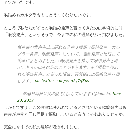
アツかったです。
喉詰めもカルグラももっとうまくなりたいです。
ところで私たちがずっと喉詰め発声と言ってきたのは学術的には
「喉絞発声」というそうで、今までの私の理解がぶっ飛びました。
仮声帯が音声生成に関わる発声３種類（喉詰発声、カル
グラー発声、喉絞発声）について、通常発声と比較して
簡単にまとめました。※喉絞発声を指して喉詰発声と呼
ぶ、あるいはその逆のことがあります。※「喉歌で使わ
れる喉詰発声」と言った場合、実質的には喉絞発声を指
します。
pic.twitter.com/svm2y7qXus
— 風地＠毎日音楽の話を(も)しています (@huuchi)
June
20, 2019
しかもですよ、この喉歌に使われているとされている喉絞発声は仮
声帯が声帯と同じ周期で振動していると言うじゃあありませんか。
完全に今までの私の理解が覆されました。