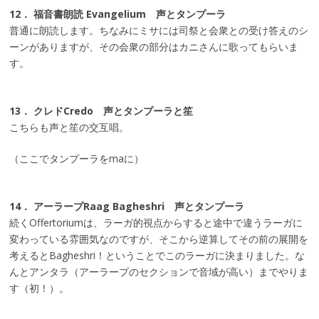
12． 福音書朗読 Evangelium 声とタンプーラ
普通に朗読します。ちなみにミサには司祭と会衆との受け答えのシ
ーンがありますが、その会衆の部分はカニさんに歌ってもらいま
す。
13． クレドCredo 声とタンプーラと笙
こちらも声と笙の交互唱。
（ここでタンプーラをmaに）
14． アーラープRaag Bagheshri 声とタンプーラ
続くOffertoriumは、ラーガ的視点からすると途中で違うラーガに
変わっている雰囲気なのですが、そこから逆算してその前の展開を
考えるとBagheshri！ということでこのラーガに決まりました。な
んとアンタラ（アーラープのセクションで音域が高い）までやりま
す（初！）。