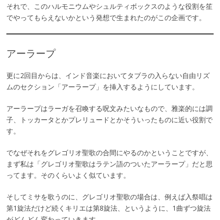
それで、このハルモニウムやシュルティボックスのような役割を笙
でやってもらえないかという発想で生まれたのがこの企画です。
アーラープ
更に2回目からは、インド音楽においてタブラの入らない自由リズ
ムのセクション「アーラープ」を挿入するようにしています。
アーラープはラーガを召喚する呪文みたいなもので、雅楽的には調
子、トッカータとかプレリュードとかそういったものに近い役割で
す。
でなぜそれをグレゴリオ聖歌の合間にやるのかということですが、
まず私は「グレゴリオ聖歌はラテン語のついたアーラープ」だと思
ってます。そのくらいよく似ています。
そしてミサを歌うのに、グレゴリオ聖歌の場合は、例えば入祭唱は
第1旋法だけど続くキリエは第8旋法、というように、1曲ずつ旋法
がどんどん変わっていきます。