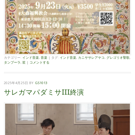
カテゴリー:
インド音楽
,
音楽
|
タグ:
インド音楽
,
カニササレアヤコ
,
グレゴリオ聖歌
,
タンプーラ
,
笙
|
コメントする
2025年4月25日
BY
GS1013
サレガマパダミサIII終演