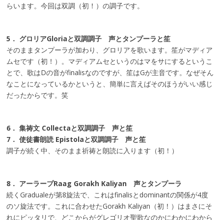
らいます。今回は双調（初！）の調子です。
5． グロリアGloriaと双調調子 声とタンプーラと笙
そのままタンプーラが加わり、グロリアを歌います。笙がマディア
ムセです（初！）。マディアムセというのはマをサにするというこ
とで、歌はDの音がfinalisなのですが、笙はGが主音です。なぜそん
なことになっているかというと、簡単に言えばそのほうがいい感じ
だったからです。笑
6． 集祷文 Collectaと双調調子 声と笙
7． 使徒書朗読 Epistolaと双調調子 声と笙
調子が続く中、そのまま祈祷と朗読に入ります（初！）
8． アーラープRaag Gorakh Kaliyan 声とタンプーラ
続くGradualeが第8旋法で、これはfinalisとdominantの関係が4度
のソ旋法です。これに合わせたGorakh Kaliyan（初！）はまさにそ
れにピッタリで、どこからがグレゴリオ聖歌なのかにわかにわから