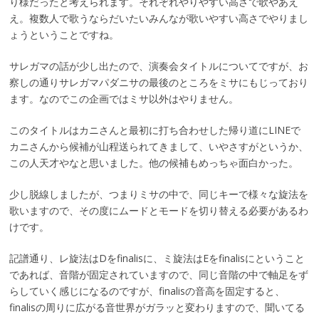
り様だったと考えられます。それぞれやりやすい高さで歌やあえ
え。複数人で歌うならだいたいみんなが歌いやすい高さでやりまし
ょうということですね。
サレガマの話が少し出たので、演奏会タイトルについてですが、お
察しの通りサレガマパダニサの最後のところをミサにもじっており
ます。なのでこの企画ではミサ以外はやりません。
このタイトルはカニさんと最初に打ち合わせした帰り道にLINEで
カニさんから候補が山程送られてきまして、いやさすがというか、
この人天才やなと思いました。他の候補もめっちゃ面白かった。
少し脱線しましたが、つまりミサの中で、同じキーで様々な旋法を
歌いますので、その度にムードとモードを切り替える必要があるわ
けです。
記譜通り、レ旋法はDをfinalisに、ミ旋法はEをfinalisにということ
であれば、音階が固定されていますので、同じ音階の中で軸足をず
らしていく感じになるのですが、finalisの音高を固定すると、
finalisの周りに広がる音世界がガラッと変わりますので、聞いてる