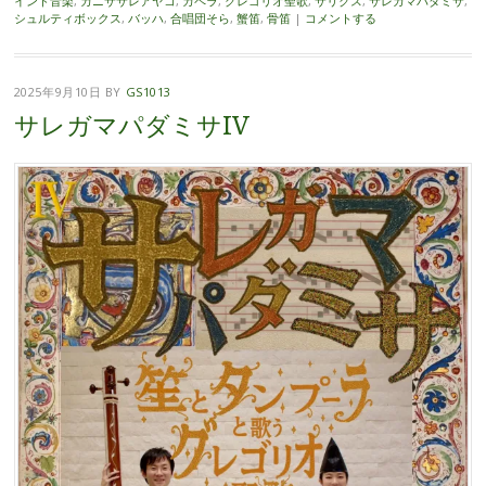
インド音楽
,
カニササレアヤコ
,
カペラ
,
グレゴリオ聖歌
,
サリクス
,
サレガマパダミサ
,
シュルティボックス
,
バッハ
,
合唱団そら
,
蟹笛
,
骨笛
|
コメントする
2025年9月10日
BY
GS1013
サレガマパダミサIV