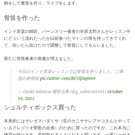
鍋をして蟹笛を作り、ライブをします。
骨笛を作った
インド音楽の師匠、バーンスリー奏者の寺原太郎さんがレッスン中
にどういう流れだったか以前食べたマトンの骨を持ってきてくれ
て、吹いたら吹けたので調整して骨笛にしてもらいました。
新たに骨笛奏者の肩書が増えました。
今日のインド音楽レッスンでは骨笛を作りました。ご満
悦の表情笑
pic.twitter.com/BCvljDq6m9
— Genki Sakurai 櫻井元希 (@g_sakurai1031)
October
16, 2025
シュルティボックス買った
本来的にはサレガマパダミサ（笙のカニササレアヤコさんとやって
いるグレゴリオ聖歌の企画）のために買ったのですが、これ本当に
練習が捗ります。音程取れるようになると思います。一家に一台ま