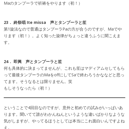
Maのタンプーラで祈祷をやります（初！）
23． 終祭唱 Ite missa 声とタンプーラと笙
第1旋法なので普通はタンプーラPaの方が合うのですが、Maでや
ります（初！）。よく知った旋律がちょっと違うふうに聞こえま
す。
24． 即興 声とタンプーラと笙
何も具体的に決まってませんが、これも笙はマディアムセしてもら
って最後タンプーラのMaをoffにしてSaで終わろうかななどと思っ
てます。そうなるとは限りません。笑
もしそうなったら（初！）
ということで4回目なのですが、意外と初めての試みがいっぱいあ
ります。聞いてて誰がわかんねんというような違いばかりなような
気がしますが、やってるほうとしては本当にこれ面白いんですよね
え。