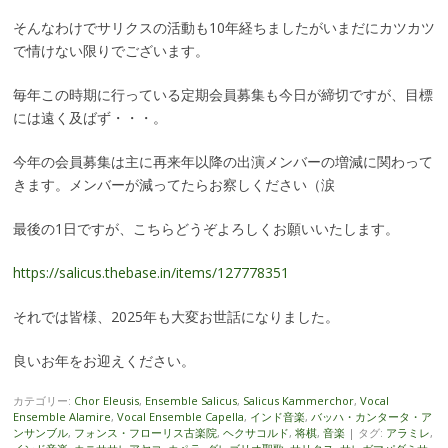
そんなわけでサリクスの活動も10年経ちましたがいまだにカツカツ
で情けない限りでございます。
毎年この時期に行っている定期会員募集も今日が締切ですが、目標
には遠く及ばず・・・。
今年の会員募集は主に再来年以降の出演メンバーの増減に関わって
きます。メンバーが減ってたらお察しください（涙
最後の1日ですが、こちらどうぞよろしくお願いいたします。
https://salicus.thebase.in/items/127778351
それでは皆様、2025年も大変お世話になりました。
良いお年をお迎えください。
カテゴリー:
Chor Eleusis
,
Ensemble Salicus
,
Salicus Kammerchor
,
Vocal
Ensemble Alamire
,
Vocal Ensemble Capella
,
インド音楽
,
バッハ・カンタータ・ア
ンサンブル
,
フォンス・フローリス古楽院
,
ヘクサコルド
,
将棋
,
音楽
|
タグ:
アラミレ
,