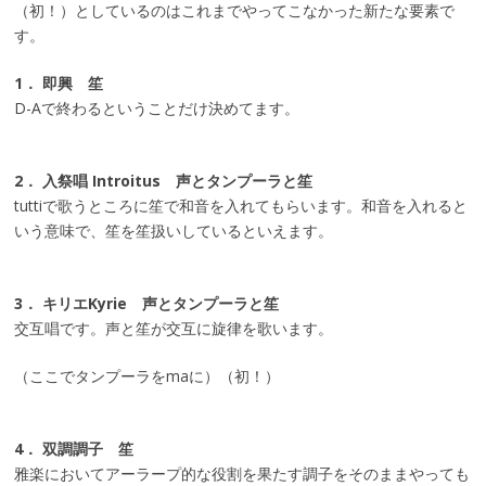
（初！）としているのはこれまでやってこなかった新たな要素で
す。
1． 即興 笙
D-Aで終わるということだけ決めてます。
2． 入祭唱 Introitus 声とタンプーラと笙
tuttiで歌うところに笙で和音を入れてもらいます。和音を入れると
いう意味で、笙を笙扱いしているといえます。
3． キリエKyrie 声とタンプーラと笙
交互唱です。声と笙が交互に旋律を歌います。
（ここでタンプーラをmaに）（初！）
4． 双調調子 笙
雅楽においてアーラープ的な役割を果たす調子をそのままやっても