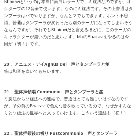
Bhairaviというのは本当に面白いラーガで、ミ旋法なのですが、オ
クターブの12音全て使います。なのにミ旋法です。その上普通はタ
ンプーラはパでやりますが、なんとマでもできます。ホント不思
議。普通はタンプーラが変わったら別のラーガになってしまいそう
なもんですが、それでもBhairaviだと言えるほどに、このラーガの
キャラクターが濃いのだと思います。MaのBhairaviをやるのは今
回が（初！）です。
20． アニュス・デイAgnus Dei 声とタンプーラと笙
笙は和音を吹いてもらいます。
21． 聖体拝領唱 Communio 声とタンプーラと笙
ミ旋法からソ旋法への連結で、普通はとても難しいはずなのです
が、その前のBhairaviで色んな音を歌っているので、なぜかすんな
りとソ旋法の世界へと入っていけます。こういう連結も（初！）
22． 聖体拝領後の祈り Postcommunio 声とタンプーラ