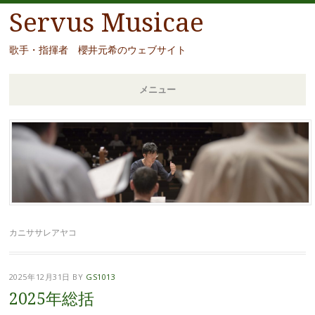
Servus Musicae
歌手・指揮者 櫻井元希のウェブサイト
メニュー
コ
ン
テ
ン
ツ
へ
移
カニササレアヤコ
動
2025年12月31日
BY
GS1013
2025年総括