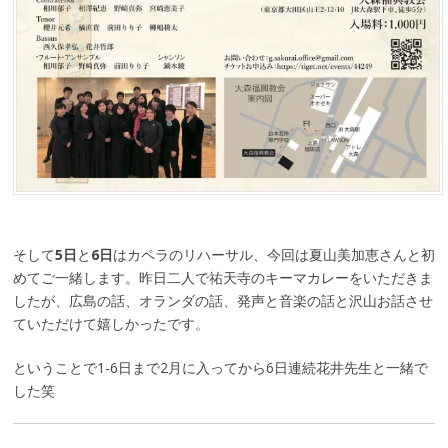
そして
5日
と
6日
はカペラのリハーサル、今回は夏山美加恵さんと初
めてご一緒します。昨日二人で祐天寺のキーマカレーをいただきま
したが、広島の話、オランダの話、発声と音楽の話と沢山お話させ
ていただけて嬉しかったです。
ということで1-6日まで2月に入ってから6日連続花井先生と一緒で
した笑