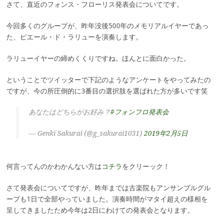
さて、直近のフォンス・フローリス発表会についてです。
今回多くのグループが、昨年没後500年のメモリアルイヤーであっ
た、ピエール・ド・ラリューを演奏します。
ラリューイヤーの締めくくりですね。ほんとに面白かった。
ということでツイッターで下記のようなアンケートをやってみたの
ですが、今の所圧倒的に3番目の選択肢を選ばれた方が多いです笑
あなたはどちらがお好み？
#フォンフロ発表会
— Genki Sakurai (@g_sakurai1031)
2019年2月5日
何言ってんのかわかんない方は
コチラ
をクリーック！
さて発表会についてですが、昨年までは古楽院もアンサンブルグル
ープも1日で全部やっていました。演奏時間がマタイ超えの様相を
呈してきましたため今年は2日にわけての発表会となります。