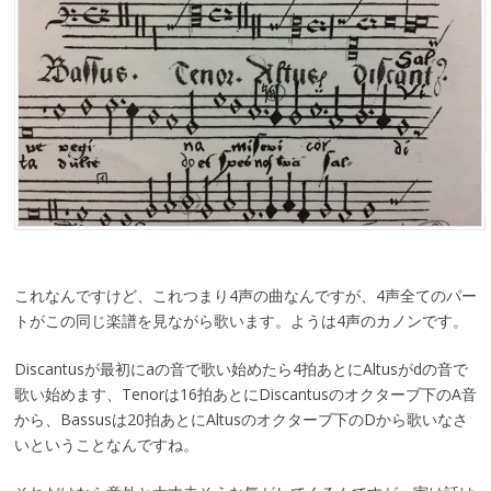
これなんですけど、これつまり4声の曲なんですが、4声全てのパー
トがこの同じ楽譜を見ながら歌います。ようは4声のカノンです。
Discantusが最初にaの音で歌い始めたら4拍あとにAltusがdの音で
歌い始めます、Tenorは16拍あとにDiscantusのオクターブ下のA音
から、Bassusは20拍あとにAltusのオクターブ下のDから歌いなさ
いということなんですね。