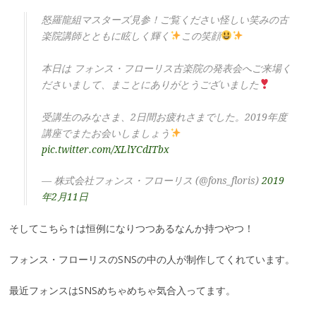
怒羅龍組マスターズ見参！ご覧ください怪しい笑みの古
楽院講師とともに眩しく輝く
この笑顔
本日は フォンス・フローリス古楽院の発表会へご来場く
ださいまして、まことにありがとうございました
受講生のみなさま、2日間お疲れさまでした。2019年度
講座でまたお会いしましょう
pic.twitter.com/XLlYCdITbx
— 株式会社フォンス・フローリス (@fons_floris)
2019
年2月11日
そしてこちら↑は恒例になりつつあるなんか持つやつ！
フォンス・フローリスのSNSの中の人が制作してくれています。
最近フォンスはSNSめちゃめちゃ気合入ってます。