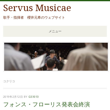
Servus Musicae
歌手・指揮者 櫻井元希のウェブサイト
メニュー
コ
ン
テ
ン
ツ
へ
移
コクリコ
動
2019年2月12日
BY
GS1013
フォンス・フローリス発表会終演