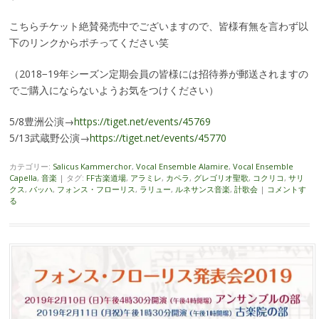
こちらチケット絶賛発売中でございますので、皆様有無を言わず以
下のリンクからポチってください笑
（2018−19年シーズン定期会員の皆様には招待券が郵送されますの
でご購入にならないようお気をつけください）
5/8豊洲公演→
https://tiget.net/events/45769
5/13武蔵野公演→
https://tiget.net/events/45770
カテゴリー:
Salicus Kammerchor
,
Vocal Ensemble Alamire
,
Vocal Ensemble
Capella
,
音楽
|
タグ:
FF古楽道場
,
アラミレ
,
カペラ
,
グレゴリオ聖歌
,
コクリコ
,
サリ
クス
,
バッハ
,
フォンス・フローリス
,
ラリュー
,
ルネサンス音楽
,
計歌会
|
コメントす
る