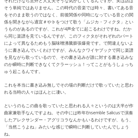
それだけなら意外と大丈夫そうな気がしてくるんですが、実は話は
そう単純ではありません。この時代の音楽では時々、書いてある音
をそのまま歌うのではなく、前後関係や同時になっている音との関
係を聞きながら適宜＃や♭をつけて歌う「ムジカ・フィクタ」とい
うものがあるのですが、これが4声全てに起こるわけですね。だか
ら同じ楽譜を見ているんですが、このフィクタがそれぞれのパート
によって異なるためもう脳味噌沸騰膨張爆発です。で間違えないよ
うに書き込んでいくわけですが、みんなクワイヤブックで同じ楽譜
を見ながら歌っているので、その書き込みが誰に対する書き込みな
のか瞬時に判断できなくてクラーッシュ！ってことがもうしょっち
ゅう起こるんです。
これを本当に書き込み無しでその場の判断だけで歌っていたと思わ
れる当時の人々はほんとに凄い。
というのもこの曲を歌っていたと思われる人々というのは大半が作
曲家兼歌手なんですよね。その中には昨年Ensemble Salicusで演奏
したアレクサンダー・アグリコラなんかもいるわけですが、もう、
「当然こうよね」みたいな感じで瞬時に判断していたんでしょう
ね。