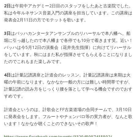
2日
は午前中アカデミー2日目のスタッフをしたあと古楽院でした。
私は今年ルネサンス音楽入門の講座を担当しています。この講座は
発表会2月11日の方でモテットを歌います。
3日
はバッハカンタータアンサンブルのリハーサルで本八幡へ。船
堀に引っ越したので本八幡まで各停でも10分で着きます笑。近い！
バッハは今5月12日の演奏会（花井先生指揮）に向けてリハーサル
をしています。秋にはまた私が指揮させてもらえることになりまし
たのでこれもまた楽しみです。
4日
は計量記譜講座と計道会のレッスン。計量記譜講座は来期は火
曜の午前になります。なかなか一般の方には難しい時間帯ですが、
計量記譜の読み方をじっくり腰を落として学べる機会ですのでおす
すめです。
計道会というのは、計歌会とFF古楽道場の合同チームで、3月10日
に発表会をします。フルートやチェンバロ等の実力者が、なんと歌
います！なかなか聴くことのできないその歌声！
https://www.facebook.com/events/332045097415502/