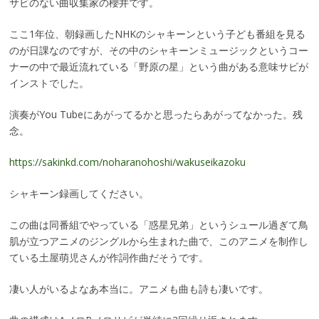
サビのない曲収集家の櫻井です。
ここ1年位、朝録画したNHKのシャキーンという子ども番組を見る
のが日課なのですが、その中のシャキーンミュージックというコー
ナーの中で最近流れている「野原の星」という曲がある意味サビが
インストでした。
演奏がYou Tubeにあがってるかと思ったらあがってなかった。残
念。
https://sakinkd.com/noharanohoshi/wakuseikazoku
シャキーン録画してください。
この曲は同番組でやっている「惑星兄弟」というシュール過ぎて鳥
肌が立つアニメのジングルから生まれた曲で、このアニメを制作し
ている土屋萌児さんが作詞作曲だそうです。
凄い人がいるよなあ本当に。アニメも曲も詩も凄いです。