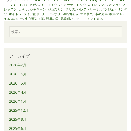
Tallis
,
YouTube
,
あがさ
,
イニツィウム・オーディトリウム
,
エレウシス
,
オンライン
レッスン
,
カペラ
,
シャキーン
,
ジョスカン
,
タリス
,
パレストリーナ
,
パンジェ・リング
ワ
,
ボイトレ
,
ライブ配信
,
リモアンサリ
,
合唱団そら
,
土屋萌児
,
惑星兄弟
,
教皇マルチ
ェルスのミサ
,
東京藝術大学
,
野原の星
,
馬喰町バンド
|
コメントする
検
索
アーカイブ
2026年7月
2026年6月
2026年5月
2026年4月
2026年1月
2025年12月
2025年9月
2025年6月