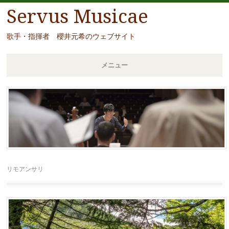
Servus Musicae
歌手・指揮者 櫻井元希のウェブサイト
メニュー
コ
ン
テ
ン
ツ
へ
移
リモアンサリ
動