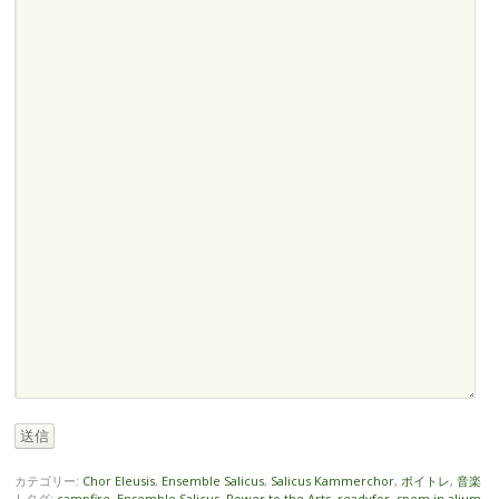
送信
カテゴリー:
Chor Eleusis
,
Ensemble Salicus
,
Salicus Kammerchor
,
ボイトレ
,
音楽
|
タグ:
campfire
,
Ensemble Salicus
,
Power to the Arts
,
readyfor
,
spem in alium
,