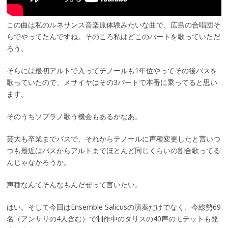
この曲は私のルネサンス音楽原体験みたいな曲で、広島の合唱団そ
らでやってたんですね。そのころ私はどこのパートを歌っていただ
ろう。
そらには最初アルトで入ってテノールも1年位やってその後バスを
歌っていたので、メサイヤはその3パートで本番に乗ってると思い
ます。
そのうちソプラノ歌う機会もあるかなあ。
芸大も卒業までバスで、それからテノールに声種変更したと言いつ
つも最近はバスからアルトまでほとんど同じくらいの割合歌ってる
んじゃなかろうか。
声種なんてそんなもんだぜって言いたい。
はい。そして今回はEnsemble Salicusの演奏だけでなく、今総勢69
名（アンサリの4人含む）で制作中のタリスの40声のモテットも発