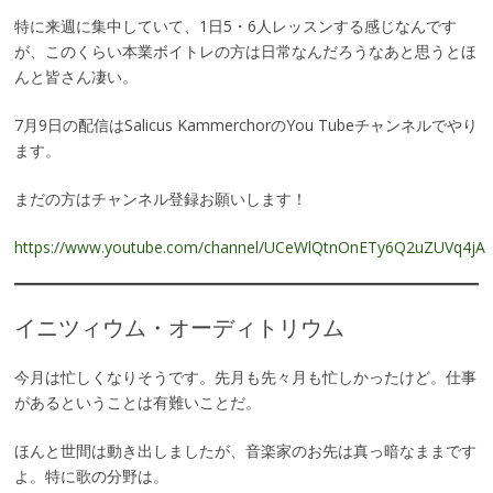
特に来週に集中していて、1日5・6人レッスンする感じなんです
が、このくらい本業ボイトレの方は日常なんだろうなあと思うとほ
んと皆さん凄い。
7月9日の配信はSalicus KammerchorのYou Tubeチャンネルでやり
ます。
まだの方はチャンネル登録お願いします！
https://www.youtube.com/channel/UCeWlQtnOnETy6Q2uZUVq4jA
イニツィウム・オーディトリウム
今月は忙しくなりそうです。先月も先々月も忙しかったけど。仕事
があるということは有難いことだ。
ほんと世間は動き出しましたが、音楽家のお先は真っ暗なままです
よ。特に歌の分野は。