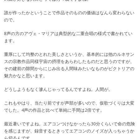
誰が作ったかということで作品そのものの価値はなんら変わらない
ので。
8声の方のアヴェ・マリアは典型的な二重合唱の様式で書かれてい
ます。
重厚にして均整のとれた美しさというか、基本的には他のルネサン
スの宗教作品同様宇宙の摂理をあらわしたものだと思うのですが、
その建前の隙間からにじみ出る人間味みたいなものがビクトリアの
魅力かなと思います。
どうしようもなく滲んじゃってるんですよね。人間が。
これもやはり、当たり前ですが声部が多いので、仮歌づくりは大変
でした。4声の作品と比べて単純に手間は2倍です。
最近暑いですよね。エアコンつけなかったら30分くらいで命の危険
を感じますが、録音するときってエアコンのノイズが入っちゃうか
ら切るんです。