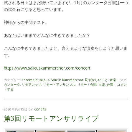
試される日々はまだ続いていますが、11月のカンタータ公演は一つ
の試金石になると思っています。
神様からの中間テスト。
あなたはいままでどんなに生きてきましたか？
こんなに生きてきましたよと、言えるような演奏をしようと思いま
す。
https://www.salicuskammerchor.com/concert
カテゴリー:
Ensemble Salicus
,
Salicus Kammerchor
,
恥ずかしいこと
,
音楽
|
タグ:
カンタータ
,
リモアンサリ
,
リモートアンサンブル
,
リモート合唱
,
古楽
,
合唱
|
コメン
トする
2020年8月15日
BY
GS1013
第3回リモートアンサリライブ