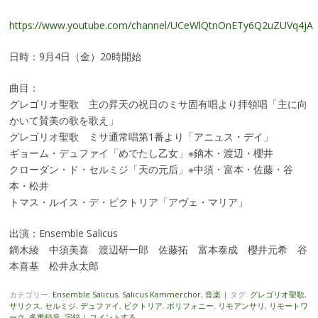
https://www.youtube.com/channel/UCeWlQtnOnETy6Q2uZUVq4jA
日時：9月4日（金）20時開始
曲目：
グレゴリオ聖歌 主の昇天の祝日のミサ固有唱より拝領唱「主に向
かいて賛美の歌を歌え」
グレゴリオ聖歌 ミサ通常唱第1番より「アニュス・デイ」
ギョーム・デュファイ「めでたし乙女」※鏑木・渡辺・櫻井
クローダン・ド・セルミジ「天の元后」※中須・富本・佐藤・谷
本・松井
トマス・ルイス・デ・ビクトリア「アヴェ・マリア」
出演：Ensemble Salicus
鏑木綾 中須美喜 渡辺研一郎 佐藤拓 富本泰成 櫻井元希 谷
本喜基 松井永太郎
カテゴリー:
Ensemble Salicus
,
Salicus Kammerchor
,
音楽
|
タグ:
グレゴリオ聖歌
,
サリクス
,
セルミジ
,
デュファイ
,
ビクトリア
,
ポリフォニー
,
リモアンサリ
,
リモートワ
ーク
,
多重録音
,
宅録
|
コメントする