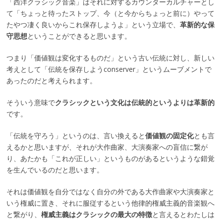
「西洋クラシック音楽」はそれに対するカウンターカルチャーとし
て「ちょっと待ったストップ、今（と今からちょっと前に）やって
たやつ凄く良いからこれ保存しようよ」という立場で、
革新的な保
守思想
ということができると思います。
つまり「価値観は変化するものだ」という古い伝統に対し、新しい
考えとして「伝統を保存しようconserver」というムーブメントで
あったのだと考えられます。
そういう意味で
クラシックという文化は伝統的というよりは革新的
です。
「伝統を守ろう」というのは、言い換えると
価値観の固定化
とも言
えるかと思いますが、それが大作曲家、大演奏家への盲信に繋が
り、あたかも「これが正しい」というものがあるというような錯覚
を生んでいるのだと思います。
それは価値観を自分ではなく自分の外である大作曲家や大演奏家と
いう権威に置き、それに服従するという他律的権威主義的音楽観へ
と繋がり、
権威主義はクラシックの最大の特徴
と言えるとわたしは