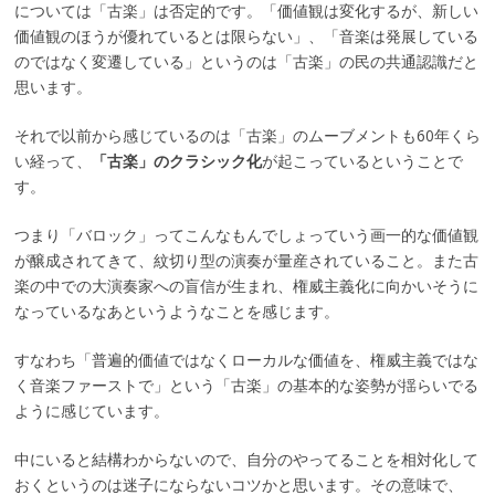
については「古楽」は否定的です。「価値観は変化するが、新しい
価値観のほうが優れているとは限らない」、「音楽は発展している
のではなく変遷している」というのは「古楽」の民の共通認識だと
思います。
それで以前から感じているのは「古楽」のムーブメントも60年くら
い経って、
「古楽」のクラシック化
が起こっているということで
す。
つまり「バロック」ってこんなもんでしょっていう画一的な価値観
が醸成されてきて、紋切り型の演奏が量産されていること。また古
楽の中での大演奏家への盲信が生まれ、権威主義化に向かいそうに
なっているなあというようなことを感じます。
すなわち「普遍的価値ではなくローカルな価値を、権威主義ではな
く音楽ファーストで」という「古楽」の基本的な姿勢が揺らいでる
ように感じています。
中にいると結構わからないので、自分のやってることを相対化して
おくというのは迷子にならないコツかと思います。その意味で、