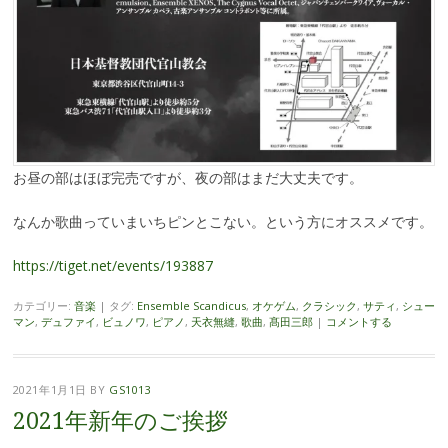
お昼の部はほぼ完売ですが、夜の部はまだ大丈夫です。
なんか歌曲っていまいちピンとこない。という方にオススメです。
https://tiget.net/events/193887
カテゴリー:
音楽
|
タグ:
Ensemble Scandicus
,
オケゲム
,
クラシック
,
サティ
,
シュー
マン
,
デュファイ
,
ビュノワ
,
ピアノ
,
天衣無縫
,
歌曲
,
髙田三郎
|
コメントする
2021年1月1日
BY
GS1013
2021年新年のご挨拶