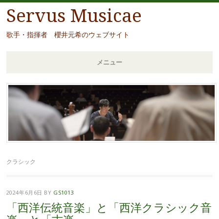
Servus Musicae
歌手・指揮者 櫻井元希のウェブサイト
メニュー
コ
ン
テ
ン
ツ
へ
移
クラシック
動
2024年6月6日
BY
GS1013
「西洋伝統音楽」と「西洋クラシック音