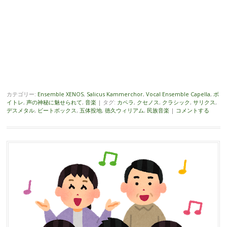
カテゴリー:
Ensemble XENOS
,
Salicus Kammerchor
,
Vocal Ensemble Capella
,
ボ
イトレ
,
声の神秘に魅せられて
,
音楽
|
タグ:
カペラ
,
クセノス
,
クラシック
,
サリクス
,
デスメタル
,
ビートボックス
,
五体投地
,
徳久ウィリアム
,
民族音楽
|
コメントする