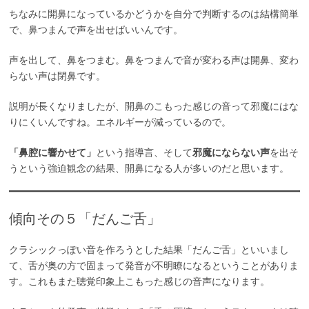
ちなみに開鼻になっているかどうかを自分で判断するのは結構簡単
で、鼻つまんで声を出せばいいんです。
声を出して、鼻をつまむ。鼻をつまんで音が変わる声は開鼻、変わ
らない声は閉鼻です。
説明が長くなりましたが、開鼻のこもった感じの音って邪魔にはな
りにくいんですね。エネルギーが減っているので。
「鼻腔に響かせて」
という指導言、そして
邪魔にならない声
を出そ
うという強迫観念の結果、開鼻になる人が多いのだと思います。
傾向その５「だんご舌」
クラシックっぽい音を作ろうとした結果「だんご舌」といいまし
て、舌が奥の方で固まって発音が不明瞭になるということがありま
す。これもまた聴覚印象上こもった感じの音声になります。