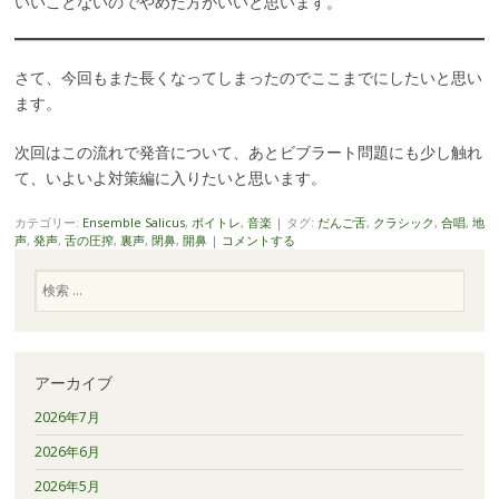
いいことないのでやめた方がいいと思います。
さて、今回もまた長くなってしまったのでここまでにしたいと思い
ます。
次回はこの流れで発音について、あとビブラート問題にも少し触れ
て、いよいよ対策編に入りたいと思います。
カテゴリー:
Ensemble Salicus
,
ボイトレ
,
音楽
|
タグ:
だんご舌
,
クラシック
,
合唱
,
地
声
,
発声
,
舌の圧搾
,
裏声
,
閉鼻
,
開鼻
|
コメントする
検
索
アーカイブ
2026年7月
2026年6月
2026年5月