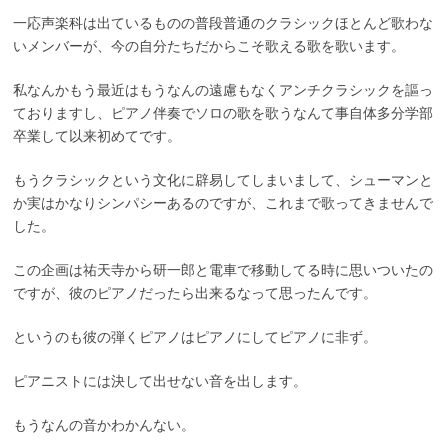
一応声楽科は出ているものの普段普通のクラシックほとんど歌わな
いメンバーが、今の自分たちだからこそ歌える歌を歌います。
私なんかもう最近はもうなんの遠慮もなくアンチクラシックを謳っ
ておりますし、ピアノ伴奏でソロの歌を歌うなんて事自体多分学部
卒業して以来初めてです。
もうクラシックという文化に辟易してしまいまして、シューマンと
か実はかなりシンパシーあるのですが、これまで歌ってきませんで
した。
この企画は祐天寺から研一郎と電車で移動してる時に思いついたの
ですが、彼のピアノだったら出来るなって思ったんです。
というのも彼の弾くピアノはピアノにしてピアノに非ず。
ピアニストには決して出せない音を出します。
もうなんの音かわかんない。