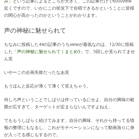
み
」という記事によるところが大きく、この記事だけで6000view
近くですので、いかにこの状況下で合唱できるかということに皆様
の関心が高かったのかということがわかります。
声の神秘に魅せられて
ちなみに投稿した44の記事のうちviewが最低なのは、12/30に投稿
した「
声の神秘に魅せられて｜まとめ5
」で、5回しか見られてませ
ん笑
いやーこの企画失敗だったなあ笑
もうほんと反応が薄くて薄くて笑えちゃう。
何しろ声ということでしばりは作っているにせよ、自分の興味の範
囲が広すぎて、ターゲットが定まらないんですよねえ。
でももうしばらく続けてみます。自分の興味、それから持ってる情
報の整理にもなるし、これがモチベーションになって動画漁りに身
が入ってる感じもするので。