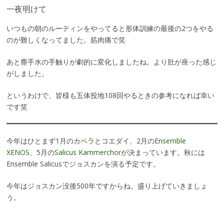
一夜明けて
いつもの朝のルーティンをやってると形体訓練の最後の2つをやる
のが難しくなってました。筋肉痛で笑
あと塵手水の手触りが劇的に変化しましたね。より肚が座った感じ
がしました。
というわけで、皆様も五体投地108回やるときの参考になれば幸い
です笑
今年はひとまず1月の
カペラ
とコエダイ、2月の
Ensemble
XENOS
、5月の
Salicus Kammerchor
が決まっています。秋には
Ensemble Salicusでジョスカンを演る予定です。
今年はジョスカン没後500年ですからね。盛り上げていきましょ
う。