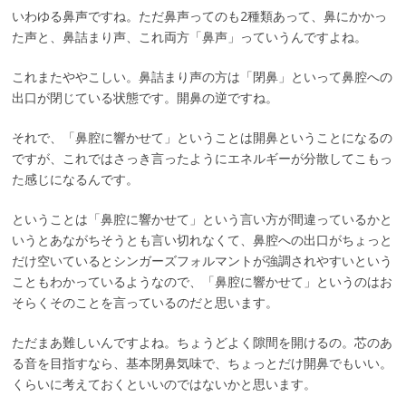
いわゆる鼻声ですね。ただ鼻声ってのも2種類あって、鼻にかかっ
た声と、鼻詰まり声、これ両方「鼻声」っていうんですよね。
これまたややこしい。鼻詰まり声の方は「閉鼻」といって鼻腔への
出口が閉じている状態です。開鼻の逆ですね。
それで、「鼻腔に響かせて」ということは開鼻ということになるの
ですが、これではさっき言ったようにエネルギーが分散してこもっ
た感じになるんです。
ということは「鼻腔に響かせて」という言い方が間違っているかと
いうとあながちそうとも言い切れなくて、鼻腔への出口がちょっと
だけ空いているとシンガーズフォルマントが強調されやすいという
こともわかっているようなので、「鼻腔に響かせて」というのはお
そらくそのことを言っているのだと思います。
ただまあ難しいんですよね。ちょうどよく隙間を開けるの。芯のあ
る音を目指すなら、基本閉鼻気味で、ちょっとだけ開鼻でもいい。
くらいに考えておくといいのではないかと思います。