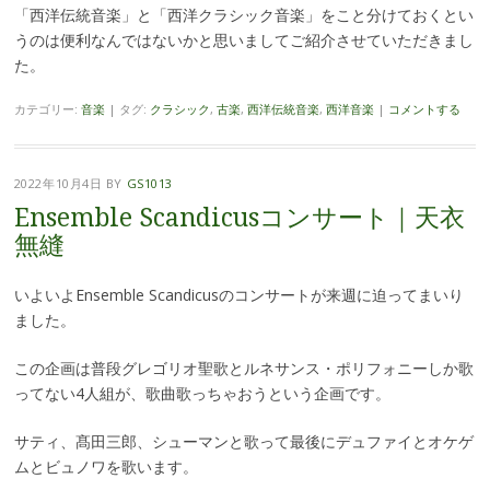
「西洋伝統音楽」と「西洋クラシック音楽」をこと分けておくとい
うのは便利なんではないかと思いましてご紹介させていただきまし
た。
カテゴリー:
音楽
|
タグ:
クラシック
,
古楽
,
西洋伝統音楽
,
西洋音楽
|
コメントする
2022年10月4日
BY
GS1013
Ensemble Scandicusコンサート｜天衣
無縫
いよいよEnsemble Scandicusのコンサートが来週に迫ってまいり
ました。
この企画は普段グレゴリオ聖歌とルネサンス・ポリフォニーしか歌
ってない4人組が、歌曲歌っちゃおうという企画です。
サティ、髙田三郎、シューマンと歌って最後にデュファイとオケゲ
ムとビュノワを歌います。