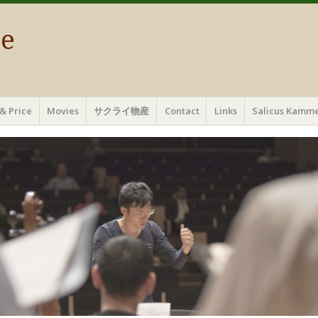
ae
& Price
Movies
サクライ物産
Contact
Links
Salicus Ka