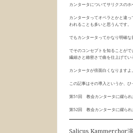
カンタータについてサリクスのホ
カンタータってオペラとかと違っ
われることも多いと思うんです。
でもカンタータってかなり明確な
でそのコンセプトを知ることができ
繊細さと緻密さで曲を仕上げてい
カンタータが倍面白くなりますよ
この記事はその導入というか、ひ
第51回 教会カンタータに綴られ
第52回 教会カンタータに綴ら
Salicus Kammercho