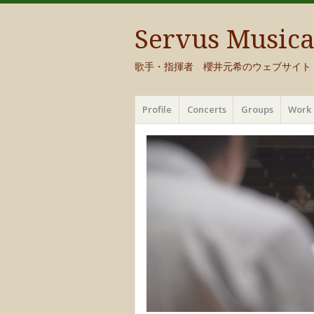
Servus Music
歌手・指揮者 櫻井元希のウェブサイト
メ
コ
Profile
Concerts
Groups
Work 
ニ
ン
ュ
テ
ー
ン
ツ
へ
移
動