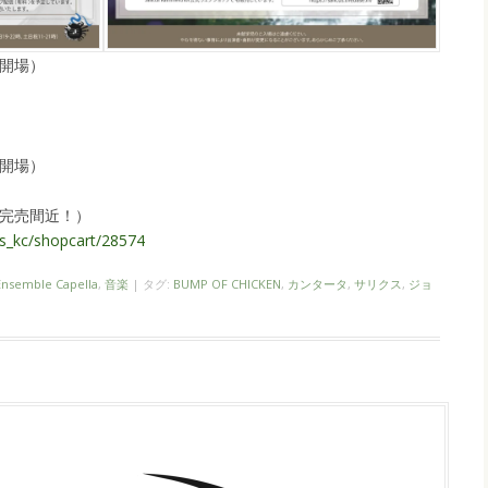
30開場）
30開場）
完売間近！）
cus_kc/shopcart/28574
Ensemble Capella
,
音楽
|
タグ:
BUMP OF CHICKEN
,
カンタータ
,
サリクス
,
ジョ