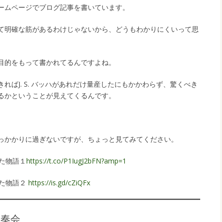
ームページでブログ記事を書いています。
て明確な筋があるわけじゃないから、どうもわかりにくいって思
目的をもって書かれてるんですよね。
ればJ. S. バッハがあれだけ量産したにもかかわらず、驚くべき
るかということが見えてくるんです。
。
っかかりに過ぎないですが、ちょっと見てみてください。
た物語１
https://t.co/P1IugJ2bFN?amp=1
れた物語２
https://is.gd/cZiQFx
r演奏会